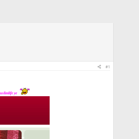
#1
uslimlife ye