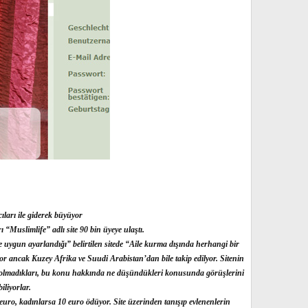
ıları ile giderek büyüyor
 “Muslimlife” adlı site 90 bin üyeye ulaştı.
e uygun ayarlandığı” belirtilen sitede “Aile kurma dışında herhangi bir
or ancak Kuzey Afrika ve Suudi Arabistan’dan bile takip edilyor. Sitenin
olup olmadıkları, bu konu hakkında ne düşündükleri konusunda görüşlerini
iliyorlar.
90 euro, kadınlarsa 10 euro ödüyor. Site üzerinden tanışıp evlenenlerin