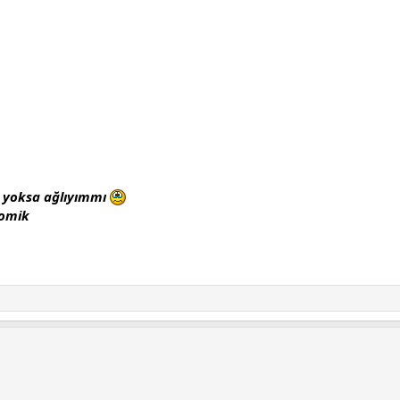
yoksa ağlıyımmı
komik