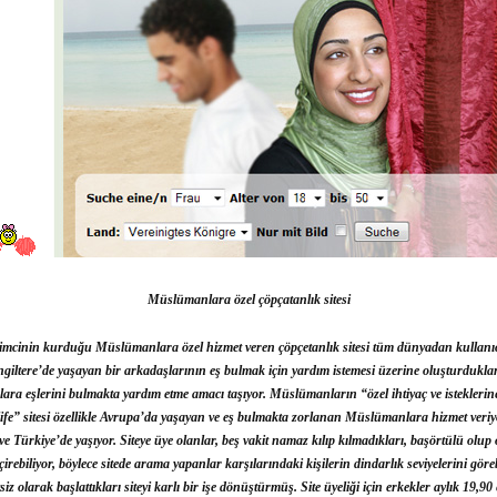
Müslümanlara özel çöpçatanlık sitesi
işimcinin kurduğu Müslümanlara özel hizmet veren çöpçetanlık sitesi tüm dünyadan kullanıc
ngiltere’de yaşayan bir arkadaşlarının eş bulmak için yardım istemesi üzerine oluşturdukları
nlara eşlerini bulmakta yardım etme amacı taşıyor. Müslümanların “özel ihtiyaç ve isteklerin
life” sitesi özellikle Avrupa’da yaşayan ve eş bulmakta zorlanan Müslümanlara hizmet veriy
ve Türkiye’de yaşıyor. Siteye üye olanlar, beş vakit namaz kılıp kılmadıkları, başörtülü 
irebiliyor, böylece sitede arama yapanlar karşılarındaki kişilerin dindarlık seviyelerini göreb
z olarak başlattıkları siteyi karlı bir işe dönüştürmüş. Site üyeliği için erkekler aylık 19,