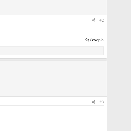
#2
Cevapla
#3