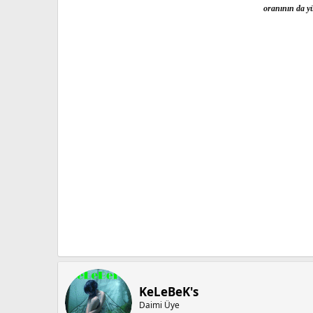
oranının da yü
KeLeBeK's
Daimi Üye