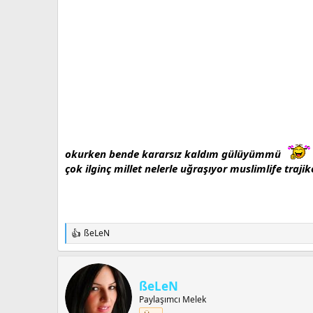
okurken bende kararsız kaldım gülüyümmü
çok ilginç millet nelerle uğraşıyor muslimlife traji
ßeLeN
T
e
p
k
i
ßeLeN
l
Paylaşımcı Melek
e