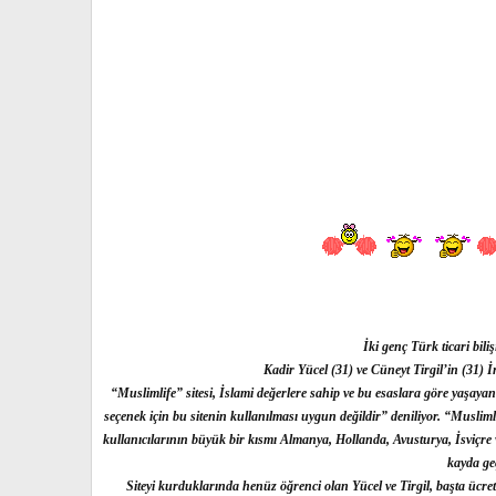
İki genç Türk ticari bil
Kadir Yücel (31) ve Cüneyt Tirgil’in (31) İ
“Muslimlife” sitesi, İslami değerlere sahip ve bu esaslara göre yaşaya
seçenek için bu sitenin kullanılması uygun değildir” deniliyor. “Muslim
kullanıcılarının büyük bir kısmı Almanya, Hollanda, Avusturya, İsviçre 
kayda geç
Siteyi kurduklarında henüz öğrenci olan Yücel ve Tirgil, başta ücretsi