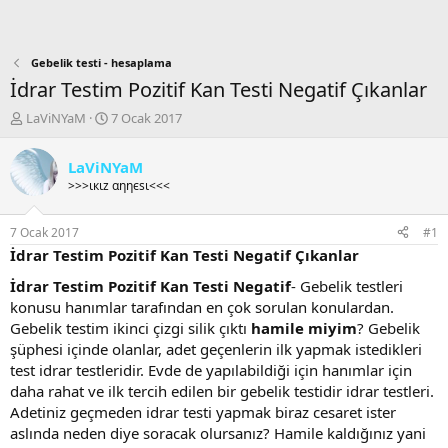
Gebelik testi - hesaplama
İdrar Testim Pozitif Kan Testi Negatif Çıkanlar
K
B
LaViNYaM
7 Ocak 2017
o
a
n
ş
LaViNYaM
b
l
>>>ιкιz αηηєѕι<<<
u
a
y
n
u
g
7 Ocak 2017
#1
b
ı
İdrar Testim Pozitif Kan Testi Negatif Çıkanlar
a
ç
ş
t
İdrar Testim Pozitif Kan Testi Negatif
- Gebelik testleri
l
a
konusu hanımlar tarafından en çok sorulan konulardan.
a
r
Gebelik testim ikinci çizgi silik çıktı
hamile miyim
? Gebelik
t
i
şüphesi içinde olanlar, adet geçenlerin ilk yapmak istedikleri
a
h
test idrar testleridir. Evde de yapılabildiği için hanımlar için
n
i
daha rahat ve ilk tercih edilen bir gebelik testidir idrar testleri.
Adetiniz geçmeden idrar testi yapmak biraz cesaret ister
aslında neden diye soracak olursanız? Hamile kaldığınız yani