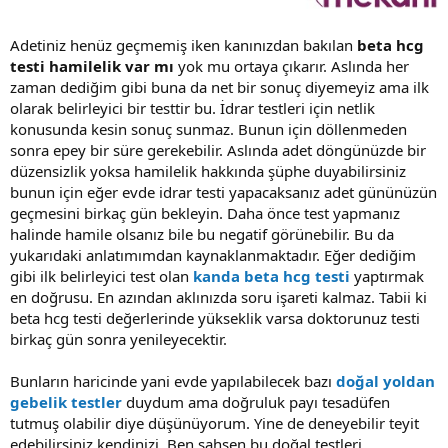
Adetiniz henüz geçmemiş iken kanınızdan bakılan
beta hcg
testi hamilelik var mı
yok mu ortaya çıkarır. Aslında her
zaman dediğim gibi buna da net bir sonuç diyemeyiz ama ilk
olarak belirleyici bir testtir bu. İdrar testleri için netlik
konusunda kesin sonuç sunmaz. Bunun için döllenmeden
sonra epey bir süre gerekebilir. Aslında adet döngünüzde bir
düzensizlik yoksa hamilelik hakkında şüphe duyabilirsiniz
bunun için eğer evde idrar testi yapacaksanız adet gününüzün
geçmesini birkaç gün bekleyin. Daha önce test yapmanız
halinde hamile olsanız bile bu negatif görünebilir. Bu da
yukarıdaki anlatımımdan kaynaklanmaktadır. Eğer dediğim
gibi ilk belirleyici test olan
kanda beta hcg testi
yaptırmak
en doğrusu. En azından aklınızda soru işareti kalmaz. Tabii ki
beta hcg testi değerlerinde yükseklik varsa doktorunuz testi
birkaç gün sonra yenileyecektir.
Bunların haricinde yani evde yapılabilecek bazı
doğal yoldan
gebelik testler
duydum ama doğruluk payı tesadüfen
tutmuş olabilir diye düşünüyorum. Yine de deneyebilir teyit
edebilirsiniz kendinizi. Ben şahsen bu doğal testleri