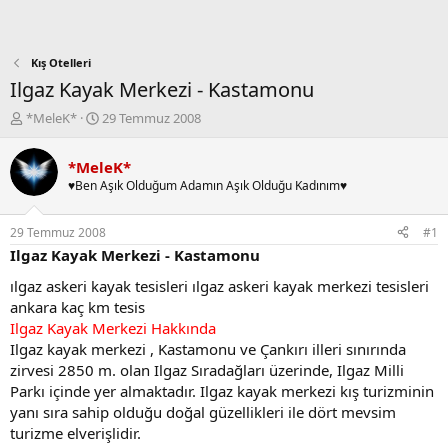
Kış Otelleri
Ilgaz Kayak Merkezi - Kastamonu
K
B
*MeleK*
29 Temmuz 2008
o
a
n
ş
*MeleK*
b
l
♥Ben Aşık Olduğum Adamın Aşık Olduğu Kadınım♥
u
a
y
n
u
g
29 Temmuz 2008
#1
b
ı
Ilgaz Kayak Merkezi - Kastamonu
a
ç
ş
t
ılgaz askeri kayak tesisleri ılgaz askeri kayak merkezi tesisleri
l
a
ankara kaç km tesis
a
r
Ilgaz Kayak Merkezi Hakkında
t
i
Ilgaz kayak merkezi , Kastamonu ve Çankırı illeri sınırında
a
h
zirvesi 2850 m. olan Ilgaz Sıradağları üzerinde, Ilgaz Milli
n
i
Parkı içinde yer almaktadır. Ilgaz kayak merkezi kış turizminin
yanı sıra sahip olduğu doğal güzellikleri ile dört mevsim
turizme elverişlidir.