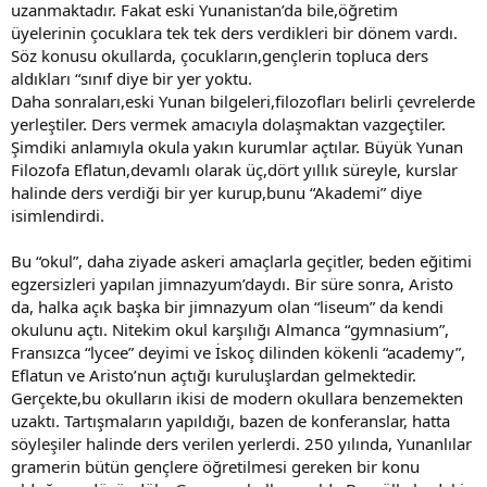
uzanmaktadır. Fakat eski Yunanistan’da bile,öğretim
üyelerinin çocuklara tek tek ders verdikleri bir dönem vardı.
Söz konusu okullarda, çocukların,gençlerin topluca ders
aldıkları “sınıf diye bir yer yoktu.
Daha sonraları,eski Yunan bilgeleri,filozofları belirli çevrelerde
yerleştiler. Ders vermek amacıyla dolaşmaktan vazgeçtiler.
Şimdiki anlamıyla okula yakın kurumlar açtılar. Büyük Yunan
Filozofa Eflatun,devamlı olarak üç,dört yıllık süreyle, kurslar
halinde ders verdiği bir yer kurup,bunu “Akademi” diye
isimlendirdi.
Bu “okul”, daha ziyade askeri amaçlarla geçitler, beden eğitimi
egzersizleri yapılan jimnazyum’daydı. Bir süre sonra, Aristo
da, halka açık başka bir jimnazyum olan “liseum” da kendi
okulunu açtı. Nitekim okul karşılığı Almanca “gymnasium”,
Fransızca “lycee” deyimi ve İskoç dilinden kökenli “academy”,
Eflatun ve Aristo’nun açtığı kuruluşlardan gelmektedir.
Gerçekte,bu okulların ikisi de modern okullara benzemekten
uzaktı. Tartışmaların yapıldığı, bazen de konferanslar, hatta
söyleşiler halinde ders verilen yerlerdi. 250 yılında, Yunanlılar
gramerin bütün gençlere öğretilmesi gereken bir konu