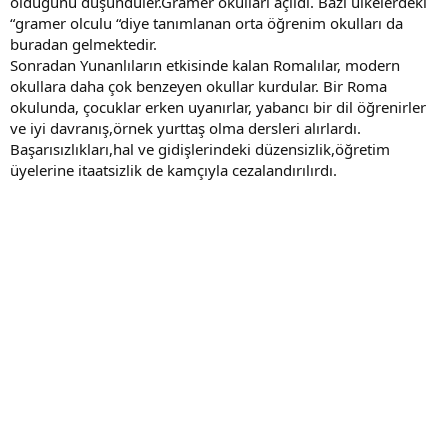
olduğunu düşündüler.Gramer okulları açıldı. Bazı ülkelerdeki
“gramer olculu “diye tanımlanan orta öğrenim okulları da
buradan gelmektedir.
Sonradan Yunanlıların etkisinde kalan Romalılar, modern
okullara daha çok benzeyen okullar kurdular. Bir Roma
okulunda, çocuklar erken uyanırlar, yabancı bir dil öğrenirler
ve iyi davranış,örnek yurttaş olma dersleri alırlardı.
Başarısızlıkları,hal ve gidişlerindeki düzensizlik,öğretim
üyelerine itaatsizlik de kamçıyla cezalandırılırdı.