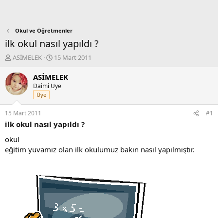
Okul ve Öğretmenler
ilk okul nasıl yapıldı ?
K
B
ASİMELEK
15 Mart 2011
o
a
n
ş
ASİMELEK
b
l
Daimi Üye
u
a
Üye
y
n
u
g
15 Mart 2011
#1
b
ı
ilk okul nasıl yapıldı ?
a
ç
ş
t
okul
l
a
eğitim yuvamız olan ilk okulumuz bakın nasıl yapılmıştır.
a
r
t
i
a
h
n
i