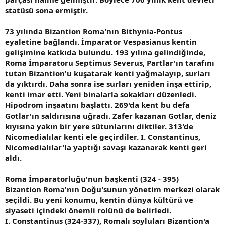
statüsü sona ermiştir.
73 yılında Bizantion Roma'nın Bithynia-Pontus
eyaletine bağlandı. İmparator Vespasianus kentin
gelişimine katkıda bulundu. 193 yılına gelindiğinde,
Roma İmparatoru Septimus Severus, Partlar'ın tarafını
tutan Bizantion'u kuşatarak kenti yağmalayıp, surları
da yıktırdı. Daha sonra ise surları yeniden inşa ettirip,
kenti imar etti. Yeni binalarla sokakları düzenledi.
Hipodrom inşaatını başlattı. 269'da kent bu defa
Gotlar'ın saldırısına uğradı. Zafer kazanan Gotlar, deniz
kıyısına yakın bir yere sütunlarını diktiler. 313'de
Nicomedialılar kenti ele geçirdiler. I. Constantinus,
Nicomedialılar'la yaptığı savaşı kazanarak kenti geri
aldı.
Roma İmparatorluğu'nun başkenti (324 - 395)
Bizantion Roma'nın Doğu'sunun yönetim merkezi olarak
seçildi. Bu yeni konumu, kentin dünya kültürü ve
siyaseti içindeki önemli rolünü de belirledi.
I. Constantinus (324-337), Romalı soyluları Bizantion'a