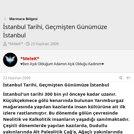
Marmara Bölgesi
İstanbul Tarihi, Geçmişten Günümüze
İstanbul
K
B
*MeleK*
23 Haziran 2009
o
a
n
ş
*MeleK*
b
l
♥Ben Aşık Olduğum Adamın Aşık Olduğu Kadınım♥
u
a
y
n
u
g
23 Haziran 2009
#1
b
ı
İstanbul Tarihi, Geçmişten Günümüze İstanbul
a
ç
ş
t
İstanbul'un tarihi 300 bin yıl önceye kadar uzanır.
l
a
Küçükçekmece gölü kenarında bulunan Yarımburgaz
a
r
mağarasında yapılan kazılarda insan kültürüne ait ilk
t
i
izlere rastlanmıştır. Bu dönemde gölün çevresinde
a
h
Neolitik ve Kalkolitik insanların yaşadığı sanılmaktadır.
n
i
Çeşitli dönemlerde yapılan kazılarda, Dudullu
yakınlarında Alt Paleolitik Çağ'a, Ağaçlı yakınlarında