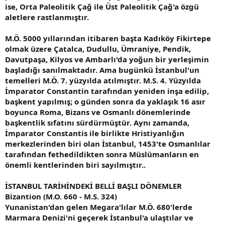
ise, Orta Paleolitik Çağ ile Üst Paleolitik Çağ'a özgü
aletlere rastlanmıştır.
M.Ö. 5000 yıllarından itibaren başta Kadıköy Fikirtepe
olmak üzere Çatalca, Dudullu, Ümraniye, Pendik,
Davutpaşa, Kilyos ve Ambarlı'da yoğun bir yerleşimin
başladığı sanılmaktadır. Ama bugünkü İstanbul'un
temelleri M.Ö. 7. yüzyılda atılmıştır. M.S. 4. Yüzyılda
İmparator Constantin tarafından yeniden inşa edilip,
başkent yapılmış; o günden sonra da yaklaşık 16 asır
boyunca Roma, Bizans ve Osmanlı dönemlerinde
başkentlik sıfatını sürdürmüştür. Aynı zamanda,
İmparator Constantis ile birlikte Hristiyanlığın
merkezlerinden biri olan İstanbul, 1453'te Osmanlılar
tarafından fethedildikten sonra Müslümanların en
önemli kentlerinden biri sayılmıştır..
İSTANBUL TARİHİNDEKİ BELLİ BAŞLI DÖNEMLER
Bizantion (M.O. 660 - M.S. 324)
Yunanistan'dan gelen Megara'lılar M.Ö. 680'lerde
Marmara Denizi'ni geçerek İstanbul'a ulaştılar ve