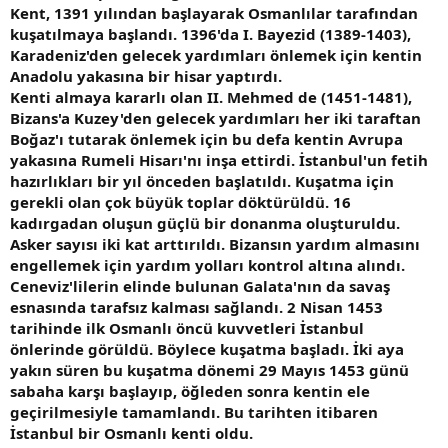
Kent, 1391 yılından başlayarak Osmanlılar tarafından
kuşatılmaya başlandı. 1396'da I. Bayezid (1389-1403),
Karadeniz'den gelecek yardımları önlemek için kentin
Anadolu yakasına bir hisar yaptırdı.
Kenti almaya kararlı olan II. Mehmed de (1451-1481),
Bizans'a Kuzey'den gelecek yardımları her iki taraftan
Boğaz'ı tutarak önlemek için bu defa kentin Avrupa
yakasına Rumeli Hisarı'nı inşa ettirdi. İstanbul'un fetih
hazırlıkları bir yıl önceden başlatıldı. Kuşatma için
gerekli olan çok büyük toplar döktürüldü. 16
kadırgadan oluşun güçlü bir donanma oluşturuldu.
Asker sayısı iki kat arttırıldı. Bizansın yardım almasını
engellemek için yardım yolları kontrol altına alındı.
Ceneviz'lilerin elinde bulunan Galata'nın da savaş
esnasında tarafsız kalması sağlandı. 2 Nisan 1453
tarihinde ilk Osmanlı öncü kuvvetleri İstanbul
önlerinde görüldü. Böylece kuşatma başladı. İki aya
yakın süren bu kuşatma dönemi 29 Mayıs 1453 günü
sabaha karşı başlayıp, öğleden sonra kentin ele
geçirilmesiyle tamamlandı. Bu tarihten itibaren
İstanbul bir Osmanlı kenti oldu.