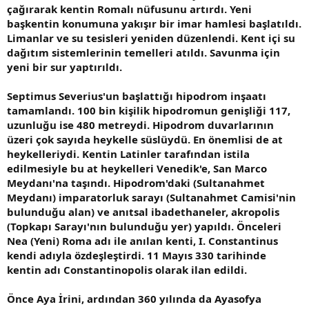
çağırarak kentin Romalı nüfusunu artırdı. Yeni
başkentin konumuna yakışır bir imar hamlesi başlatıldı.
Limanlar ve su tesisleri yeniden düzenlendi. Kent içi su
dağıtım sistemlerinin temelleri atıldı. Savunma için
yeni bir sur yaptırıldı.
Septimus Severius'un başlattığı hipodrom inşaatı
tamamlandı. 100 bin kişilik hipodromun genişliği 117,
uzunluğu ise 480 metreydi. Hipodrom duvarlarının
üzeri çok sayıda heykelle süslüydü. En önemlisi de at
heykelleriydi. Kentin Latinler tarafından istila
edilmesiyle bu at heykelleri Venedik'e, San Marco
Meydanı'na taşındı. Hipodrom'daki (Sultanahmet
Meydanı) imparatorluk sarayı (Sultanahmet Camisi'nin
bulunduğu alan) ve anıtsal ibadethaneler, akropolis
(Topkapı Sarayı'nın bulunduğu yer) yapıldı. Önceleri
Nea (Yeni) Roma adı ile anılan kenti, I. Constantinus
kendi adıyla özdeşleştirdi. 11 Mayıs 330 tarihinde
kentin adı Constantinopolis olarak ilan edildi.
Önce Aya İrini, ardından 360 yılında da Ayasofya