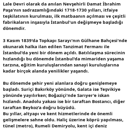
Lale Devri olarak da anılan Nevşehirli Damat İbrahim
Paşa'nın sadrazamlığındaki 1718-1730 yılları, itfaiye
teşkilatının kurulması, ilk matbaanın açılması ve çeşitli
fabrikaların inşasıyla İstanbul'un değişmeye başladığı
dönemdir.
3 Kasım 1839'da Topkapı Sarayı'nın Gülhane Bahçesi'nde
okunarak halka ilan edilen Tanzimat Fermanı ile
İstanbul'da yeni bir dönem açıldı. Batılılaşma sürecinin
hızlandığı bu dönemde İstanbul'da mimariden yaşama
tarzına, eğitim kuruluşlarından sanayi kuruluşlarına
kadar birçok alanda yenilikler yaşandı.
Bu dönemde şehir yeni alanlara doğru genişlemeye
başladı. Suriçi Bakırköy yönünde, Galata ise Teşvikiye
yönünde yayılırken; Boğaziçi'nde Sarıyer'e iskan
hızlandı. Anadolu yakası ise bir taraftan Bostancı, diğer
taraftan Beykoz'a doğru büyüdü.
Bu yıllar, altyapı ve kent hizmetlerinde de önemli
gelişmelere sahne oldu. Haliç üzerine köprü yapılması,
tünel (metro), Rumeli Demiryolu, kent içi deniz