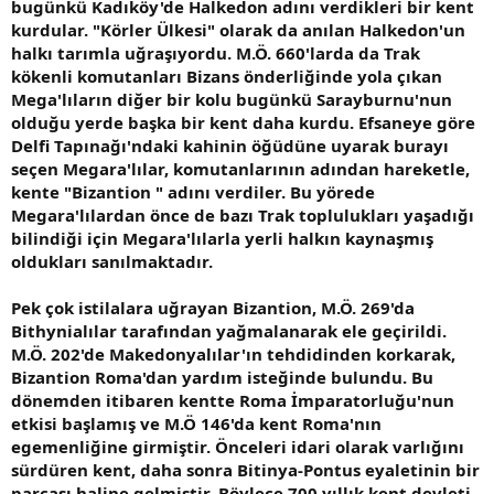
bugünkü Kadıköy'de Halkedon adını verdikleri bir kent
kurdular. "Körler Ülkesi" olarak da anılan Halkedon'un
halkı tarımla uğraşıyordu. M.Ö. 660'larda da Trak
kökenli komutanları Bizans önderliğinde yola çıkan
Mega'lıların diğer bir kolu bugünkü Sarayburnu'nun
olduğu yerde başka bir kent daha kurdu. Efsaneye göre
Delfi Tapınağı'ndaki kahinin öğüdüne uyarak burayı
seçen Megara'lılar, komutanlarının adından hareketle,
kente "Bizantion " adını verdiler. Bu yörede
Megara'lılardan önce de bazı Trak toplulukları yaşadığı
bilindiği için Megara'lılarla yerli halkın kaynaşmış
oldukları sanılmaktadır.
Pek çok istilalara uğrayan Bizantion, M.Ö. 269'da
Bithynialılar tarafından yağmalanarak ele geçirildi.
M.Ö. 202'de Makedonyalılar'ın tehdidinden korkarak,
Bizantion Roma'dan yardım isteğinde bulundu. Bu
dönemden itibaren kentte Roma İmparatorluğu'nun
etkisi başlamış ve M.Ö 146'da kent Roma'nın
egemenliğine girmiştir. Önceleri idari olarak varlığını
sürdüren kent, daha sonra Bitinya-Pontus eyaletinin bir
parçası haline gelmiştir. Böylece 700 yıllık kent devleti