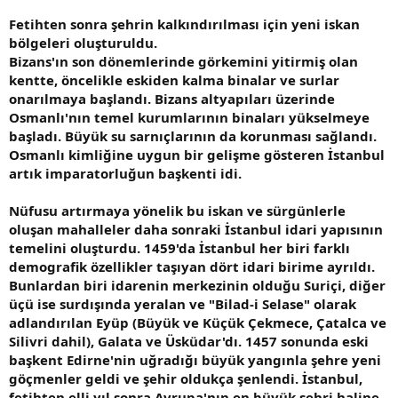
Fetihten sonra şehrin kalkındırılması için yeni iskan
bölgeleri oluşturuldu.
Bizans'ın son dönemlerinde görkemini yitirmiş olan
kentte, öncelikle eskiden kalma binalar ve surlar
onarılmaya başlandı. Bizans altyapıları üzerinde
Osmanlı'nın temel kurumlarının binaları yükselmeye
başladı. Büyük su sarnıçlarının da korunması sağlandı.
Osmanlı kimliğine uygun bir gelişme gösteren İstanbul
artık imparatorluğun başkenti idi.
Nüfusu artırmaya yönelik bu iskan ve sürgünlerle
oluşan mahalleler daha sonraki İstanbul idari yapısının
temelini oluşturdu. 1459'da İstanbul her biri farklı
demografik özellikler taşıyan dört idari birime ayrıldı.
Bunlardan biri idarenin merkezinin olduğu Suriçi, diğer
üçü ise surdışında yeralan ve "Bilad-i Selase" olarak
adlandırılan Eyüp (Büyük ve Küçük Çekmece, Çatalca ve
Silivri dahil), Galata ve Üsküdar'dı. 1457 sonunda eski
başkent Edirne'nin uğradığı büyük yangınla şehre yeni
göçmenler geldi ve şehir oldukça şenlendi. İstanbul,
fetihten elli yıl sonra Avrupa'nın en büyük şehri haline