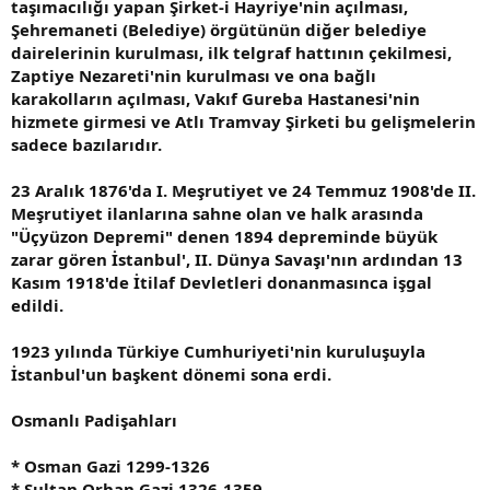
taşımacılığı yapan Şirket-i Hayriye'nin açılması,
Şehremaneti (Belediye) örgütünün diğer belediye
dairelerinin kurulması, ilk telgraf hattının çekilmesi,
Zaptiye Nezareti'nin kurulması ve ona bağlı
karakolların açılması, Vakıf Gureba Hastanesi'nin
hizmete girmesi ve Atlı Tramvay Şirketi bu gelişmelerin
sadece bazılarıdır.
23 Aralık 1876'da I. Meşrutiyet ve 24 Temmuz 1908'de II.
Meşrutiyet ilanlarına sahne olan ve halk arasında
"Üçyüzon Depremi" denen 1894 depreminde büyük
zarar gören İstanbul', II. Dünya Savaşı'nın ardından 13
Kasım 1918'de İtilaf Devletleri donanmasınca işgal
edildi.
1923 yılında Türkiye Cumhuriyeti'nin kuruluşuyla
İstanbul'un başkent dönemi sona erdi.
Osmanlı Padişahları
* Osman Gazi 1299-1326
* Sultan Orhan Gazi 1326-1359