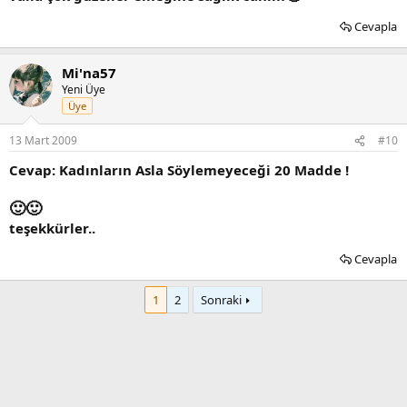
Cevapla
Mi'na57
Yeni Üye
Üye
13 Mart 2009
#10
Cevap: Kadınların Asla Söylemeyeceği 20 Madde !
🙂
🙂
teşekkürler..
Cevapla
1
2
Sonraki