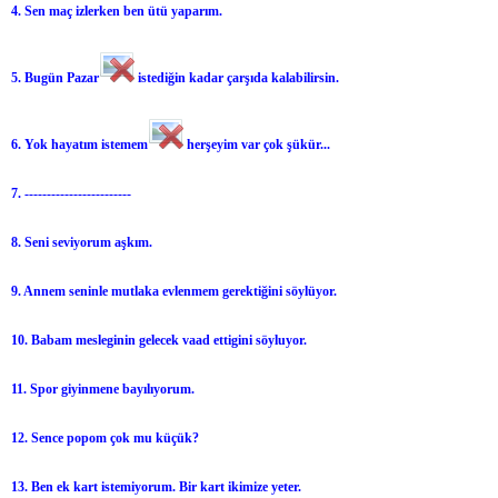
4. Sen maç izlerken ben ütü yaparım.
5. Bugün Pazar
istediğin kadar çarşıda kalabilirsin.
6. Yok hayatım istemem
herşeyim var çok şükür...
7. ------------------------
8. Seni seviyorum aşkım.
9. Annem seninle mutlaka evlenmem gerektiğini söylüyor.
10. Babam mesleginin gelecek vaad ettigini söyluyor.
11. Spor giyinmene bayılıyorum.
12. Sence popom çok mu küçük?
13. Ben ek kart istemiyorum. Bir kart ikimize yeter.