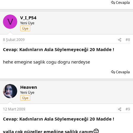
Cevapla
V_I_P54
V
Yeni Üye
Üye
8 Şubat 2009
#8
Cevap: Kadınların Asla Söylemeyeceği 20 Madde !
hehe emegine saglik cogu dogru nerdeyse
Cevapla
Heaven
Yeni Üye
Üye
12 Mart 2009
#9
Cevap: Kadınların Asla Söylemeyeceği 20 Madde !
🙂
valla çok güzeller emeğine sağlık canım