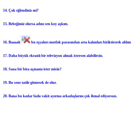
14. Çok eğlendiniz mi?
15. Bebeğimiz olursa adını sen koy aşkım.
16. Baaaak
bu eşyaları mutfak parasından arta kalanları biriktirerek aldım
17. Daha büyük ekranlı bir televizyon almak istersen alabilirsin.
18. Sana bir bira açmamı ister misin?
19. Bu sene tatile gitmesek de olur.
20. Bana bu kadar fazla vakit ayırma arkadaşlarını çok ihmal ediyorsun.