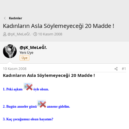
Kadınlar
Kadınların Asla Söylemeyeceği 20 Madde !
K
B
@şK_MeLeĞ!.
10 Kasım 2008
o
a
n
ş
@şK_MeLeĞ!.
b
l
Yeni Üye
u
a
Üye
y
n
u
g
10 Kasım 2008
#1
b
ı
Kadınların Asla Söylemeyeceği 20 Madde !
a
ç
ş
t
l
a
1. Peki aşkım
öyle olsun.
a
r
t
i
a
h
n
i
2. Bugün anneler günü
annene gidelim.
3. Kaç çocuğumuz olsun hayatım?