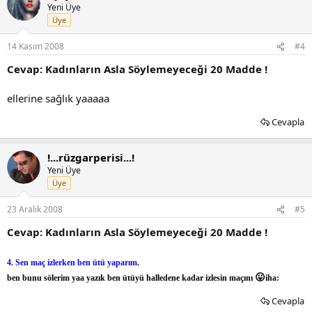
Yeni Üye
Üye
14 Kasım 2008
#4
Cevap: Kadınların Asla Söylemeyeceği 20 Madde !
ellerine sağlık yaaaaa
Cevapla
!...rüzgarperisi...!
Yeni Üye
Üye
23 Aralık 2008
#5
Cevap: Kadınların Asla Söylemeyeceği 20 Madde !
4. Sen maç izlerken ben ütü yaparım.
😛
ben bunu sölerim yaa yazık ben ütüyü halledene kadar izlesin maçını
iha:
Cevapla