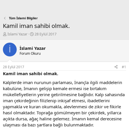
Tüm İslami Bilgiler
Kamil iman sahibi olmak.
K
B
İslami Yazar
28 Eylül 2017
o
a
n
ş
İ
İslami Yazar
b
l
Forum Okuru
u
a
y
n
u
g
28 Eylül 2017
#1
b
ı
Kamil iman sahibi olmak.
a
ç
ş
t
Kalplerde iman nurunun parlaması, İnançla ilgili maddelerin
l
a
kabulüne, İmanın gelişip kemale ermesi ise birtakım
a
r
mükellefiyetlerin yerine getirilmesine bağlıdır. Kalp sahasında
t
i
iman çekirdeğinin filizlenip inkişaf etmesi, ibadetlerini
a
h
yapmakla ve kuran okumakla, alevlenmesi de zikir ve fikirle
n
i
hasıl olmaktadır. Toprağa gömülmeyen bir çekirdek, yıllarca
açıkta dursa, ağaç haline gelemez. İmanın kemal derecesine
ulaşması da bazı şartlara bağlı bulunmaktadır.