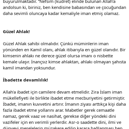
buyurulmaktadır. “Nefsim (kudret) elinde bulunan Allah’a
andolsun ki, biriniz, ben kendisine babasından ve çocuğundan
daha sevimli oluncaya kadar kemaliyle iman etmiş olamaz.
Güzel Ahlak!
Güzel Ahlak sahibi olmalıdır. Çünkü müminlerin iman
yönünden en Kamil olanı, ahlak itibarıyla en güzel olanıdır. Bir
kimsenin ahlakı ne derece güzel olursa imanı o nisbette
kemale ulaşır. İnançsız kimse ahlaktan, ahlakı olmayan şahısta
kamil imandan yoksundur.
İbadette devamlılık!
Allah’a ibadet için camilere devam etmelidir. Zira İslam iman
mükellefiyeti ile birlikte ibadet etme mecburiyetini getirmiştir.
İbadet, imanın kuvvetini artırır. İmanın ziyası arttıkça kişi daha
fazla ibadet etme yollarını arar. Mabetler gerek cemaatle
namaz, gerek vaaz ve nasihat, gerekse diğer yöndeki dini
vazifeler için en verimli yerlerdir. Asr-o saadette dini, ilmi ve
dünyevi meselelerin müzakere edilip karara bağlanması hep