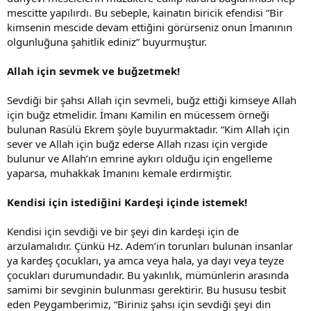
mescitte yapılırdı. Bu sebeple, kainatın biricik efendisi “Bir
kimsenin mescide devam ettiğini görürseniz onun İmanının
olgunluğuna şahitlik ediniz” buyurmuştur.
Allah için sevmek ve buğzetmek!
Sevdiği bir şahsı Allah için sevmeli, buğz ettiği kimseye Allah
için buğz etmelidir. İmanı Kamilin en mücessem örneği
bulunan Rasülü Ekrem şöyle buyurmaktadır. “Kim Allah için
sever ve Allah için buğz ederse Allah rızası için vergide
bulunur ve Allah’ın emrine aykırı olduğu için engelleme
yaparsa, muhakkak İmanını kemale erdirmiştir.
Kendisi için istediğini Kardeşi içinde istemek!
Kendisi için sevdiği ve bir şeyi din kardeşi için de
arzulamalıdır. Çünkü Hz. Adem’in torunları bulunan insanlar
ya kardeş çocukları, ya amca veya hala, ya dayı veya teyze
çocukları durumundadır. Bu yakınlık, mümünlerin arasında
samimi bir sevginin bulunması gerektirir. Bu hususu tesbit
eden Peygamberimiz, “Biriniz şahsı için sevdiği şeyi din