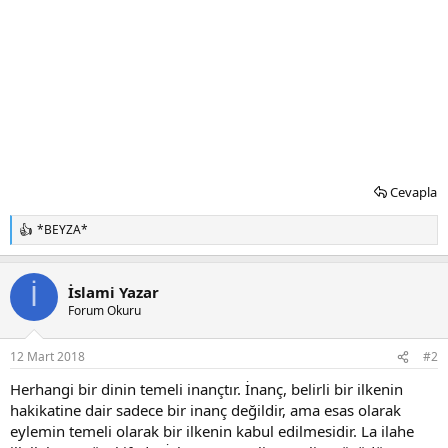
Cevapla
*BEYZA*
T
e
p
k
İ
İslami Yazar
i
Forum Okuru
l
e
r
12 Mart 2018
#2
:
Herhangi bir dinin temeli inançtır. İnanç, belirli bir ilkenin
hakikatine dair sadece bir inanç değildir, ama esas olarak
eylemin temeli olarak bir ilkenin kabul edilmesidir. La ilahe