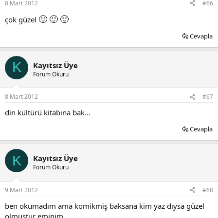
8 Mart 2012
#66
🙂
🙂
🙂
çok güzel
Cevapla
K
Kayıtsız Üye
Forum Okuru
8 Mart 2012
#67
din kültürü kitabına bak...
Cevapla
K
Kayıtsız Üye
Forum Okuru
9 Mart 2012
#68
ben okumadım ama komikmiş baksana kim yaz dıysa güzel
olmuştur eminim