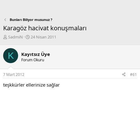
Bunları Biliyor musunuz ?
Karagöz hacivat konuşmaları
K
B
SadmiN
24 Nisan 2011
o
a
n
ş
K
b
l
Kayıtsız Üye
u
a
Forum Okuru
y
n
u
g
7 Mart 2012
#61
b
ı
a
ç
teşkkürler ellerinize sağlar
ş
t
l
a
a
r
t
i
a
h
n
i