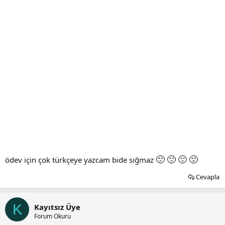
🙁
🙁
🙁
🙁
ödev için çok türkçeye yazcam bide sığmaz
Cevapla
K
Kayıtsız Üye
Forum Okuru