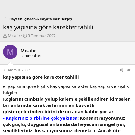
Hayatın İçinden & Hayata Dair Herşey
kaş yapısına göre karekter tahlili
K
B
Misafir
3 Temmuz 2007
o
a
n
ş
M
Misafir
b
l
Forum Okuru
u
a
y
n
u
g
3 Temmuz 2007
#1
b
ı
kaş yapısına göre karekter tahlili
a
ç
ş
t
el yapısına göre kişilik kaş yapısı karakter kaş yapisi ve kişilik
l
a
bilgileri
a
r
Kaşlarını cımbızla yolup kalemle şekillendiren kimseler,
t
i
bir anlamda karakterlerinin en kuvvetli
a
h
göstergelerinden birini de ortadan kaldırıyorlar.
n
i
- Kaşlarınız birbirine çok yakınsa:
Konsantrasyonunuz
çok güçlü; duygusal anlamda da heyecanı simgeliyor,
sevdiklerinizi kıskanıyorsunuz. demektir. Ancak öte