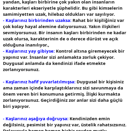
yandan, kaşları birbirine çok yakın olan insanların
karakterleri ekseriyetle şüphelidir. Bu gibi kimselerin
samimiyetten uzak, hilebaz oldukları var sayılıyor.
- Kaşlarınız birbirinden uzaksa:
Rahat bir kişiliğiniz var
çok kolay hayal alemine dalıyorsunuz. Yakın ilişkileri
sevmiyorsunuz. Bir insanın kaşları birbirinden ne kadar
uzak olursa, karakterinin de o derece dürüst ve açık
olduğuna inanılıyor.,
- Kaşlarınız yay gibiyse:
Kontrol altına giremeyecek bir
yapınız var. İnsanlar sizi anlamakta zorluk çekiyor.
Duygusal anlamda da kendinizi ifade etmekte
zorlanıyorsunuz.
- Kaşlarınız hafif yuvarlatılmışsa:
Duygusal bir kişisiniz
ama zaman içinde karşılaştıklarınız sizi savunmaya da
önem veren biri konumuna getirmiş. İlişki kurmakta
zorlanıyorsunuz. Geçirdiğiniz zor anlar sizi daha güçlü
biri yapıyor.
- Kaşlarınız aşağıya doğruysa:
Kendinizden emin
değilsiniz, pesimist bir yapınız var, üstelik rahatsızsınız.
Dolayısıyla hemen hemen hiçbir şeyden mutlu