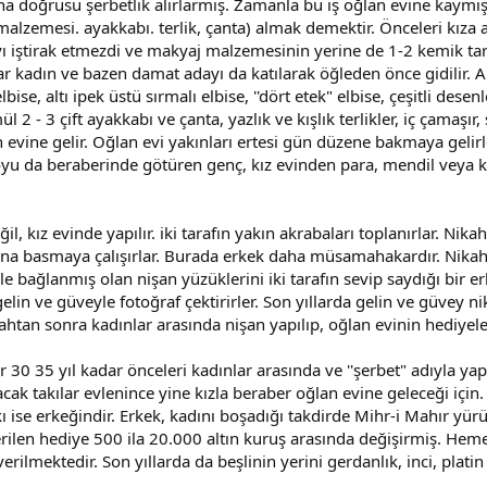
aha doğrusu şerbetlik alırlarmış. Zamanla bu iş oğlan evine kay
malzemesi. ayakkabı. terlik, çanta) almak demektir. Önceleri kıza 
ı iştirak etmezdi ve makyaj malzemesinin yerine de 1-2 kemik tara
kar kadın ve bazen damat adayı da katılarak öğleden önce gidilir. 
 elbise, altı ipek üstü sırmalı elbise, ''dört etek" elbise, çeşitli
l 2 - 3 çift ayakkabı ve çanta, yazlık ve kışlık terlikler, iç çamaşı
vine gelir. Oğlan evi yakınları ertesi gün düzene bakmaya gelirle
yu da beraberinde götüren genç, kız evinden para, mendil veya kra
 kız evinde yapılır. iki tarafın yakın akrabaları toplanırlar. Nikah
larına basmaya çalışırlar. Burada erkek daha müsamahakardır. Nika
le bağlanmış olan nişan yüzüklerini iki tarafın sevip saydığı bir erk
elin ve güveyle fotoğraf çektirirler. Son yıllarda gelin ve güvey n
ahtan sonra kadınlar arasında nişan yapılıp, oğlan evinin hediyeler
ar 30 35 yıl kadar önceleri kadınlar arasında ve ''şerbet" adıyla yapı
ılacak takılar evlenince yine kızla beraber oğlan evine geleceği için
 ise erkeğindir. Erkek, kadını boşadığı takdirde Mihr-i Mahır yürü
 verilen hediye 500 ila 20.000 altın kuruş arasında değişirmiş. Hem
erilmektedir. Son yıllarda da beşlinin yerini gerdanlık, inci, plati