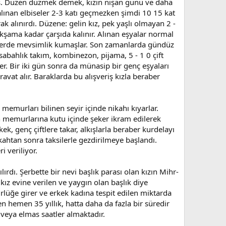
mış. Düzen düzmek demek, kızın nişan günü ve daha
alınan elbiseler 2-3 katı geçmezken şimdi 10 15 kat
k alınırdı. Düzene: gelin kız, pek yaşlı olmayan 2 -
Akşama kadar çarşıda kalınır. Alınan eşyalar normal
 desenlerde mevsimlik kumaşlar. Son zamanlarda gündüz
r, sabahlık takım, kombinezon, pijama, 5 - 1 0 çift
r. Bir iki gün sonra da münasip bir genç eşyaları
vat alır. Baraklarda bu alışveriş kızla beraber
 memurları bilinen seyir içinde nikahı kıyarlar.
h memurlarına kutu içinde şeker ikram edilerek
ek, genç çiftlere takar, alkışlarla beraber kurdelayı
ikahtan sonra taksilerle gezdirilmeye başlandı.
i veriliyor.
lırdı. Şerbette bir nevi başlık parası olan kızın Mihr-
. kız evine verilen ve yaygın olan başlık diye
rlüğe girer ve erkek kadına tespit edilen miktarda
en hemen 35 yıllık, hatta daha da fazla bir süredir
n veya elmas saatler almaktadır.