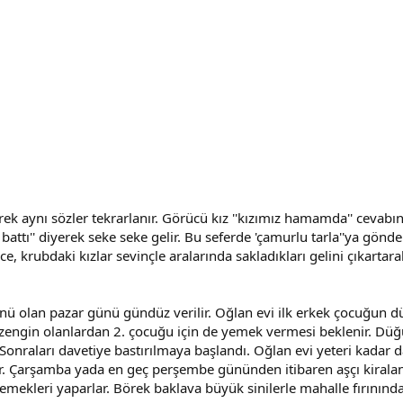
erek aynı sözler tekrarlanır. Görücü kız ''kızımız hamamda'' cevabı
 battı'' diyerek seke seke gelir. Bu seferde 'çamurlu tarla''ya gönde
e, krubdaki kızlar sevinçle aralarında sakladıkları gelini çıkartarak 
nü olan pazar günü gündüz verilir. Oğlan evi ilk erkek çocuğun dü
zengin olanlardan 2. çocuğu için de yemek vermesi beklenir. Düğü
 Sonraları davetiye bastırılmaya başlandı. Oğlan evi yeteri kadar da
. Çarşamba yada en geç perşembe gününden itibaren aşçı kiralanır
kleri yaparlar. Börek baklava büyük sinilerle mahalle fırınında p