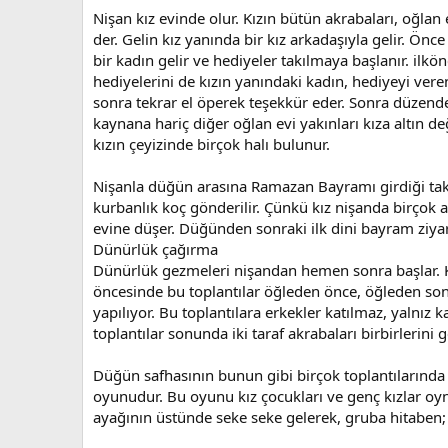
Nişan kız evinde olur. Kızın bütün akrabaları, oğlan e
der. Gelin kız yanında bir kız arkadaşıyla gelir. Önce
bir kadın gelir ve hediyeler takılmaya başlanır. ilkön
hediyelerini de kızın yanındaki kadın, hediyeyi vereni
sonra tekrar el öperek teşekkür eder. Sonra düzende ge
kaynana hariç diğer oğlan evi yakınları kıza altın de
kızın çeyizinde birçok halı bulunur.
Nişanla düğün arasına Ramazan Bayramı girdiği takdi
kurbanlık koç gönderilir. Çünkü kız nişanda birçok a
evine düşer. Düğünden sonraki ilk dini bayram ziyaret
Dünürlük çağırma
Dünürlük gezmeleri nişandan hemen sonra başlar. Kız
öncesinde bu toplantılar öğleden önce, öğleden son
yapılıyor. Bu toplantılara erkekler katılmaz, yalnız 
toplantılar sonunda iki taraf akrabaları birbirlerini g
Düğün safhasının bunun gibi birçok toplantılarında v
oyunudur. Bu oyunu kız çocukları ve genç kızlar oynarl
ayağının üstünde seke seke gelerek, gruba hitaben; 