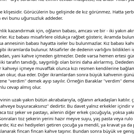
tme klişesidir. Görücülerin bu gelişinde de kız görünmez. Hatta
an evi bunu uğursuzluk addeder.
inlik kazandırmak için, oğlanın babası, amcası ve bir - iki yakın a
er. Kız babası misafirlere oldukça rağbet gösterir, ikramda bulunma
ksa annesinin babası hayatta iseler bu bulunmazlar. Kız babası ka
ibi ikramlarda bulunur. Misafirler de dedenin varlığını bildikleri iç
adan, yani kahve içmeden gitmezler. Dede varsa hemen ertesi gün 
ki tarafın tanıdığı, saygınlığı olan birini daha alırlarmış. Dededen
rler kahveyi içmeye muvaffak olunca kızı resmen kendilerine bağlam
an okur, dua eder. Diğer ikramlardan sonra büyük kahvenin günü te
ne ''verdim'' demek ayıp sayılır. Örneğin Baraklar ''verdim'' demez
mlu cevap almış olur.
evinin uzak-yakın bütün akrabalarıyla, oğlanın arkadaşları katılır. 
hveye buyuracaksınız'' dedirtir. Bu davet yalnız erkekler içindi
 toz şeker ve pastayı, ailenin diğer erkek çocuğuyla, yoksa yakın
. Sonraları toz şekerin yerini hazır meyve suyu, yaş pasta veya rul
vardır, Kız evi hediyeleri getiren çocuğa ya mendil, ya kravat ya 
aşlanarak fincan fincan kahve taşınır. Bundan sonra büyük ve geniş