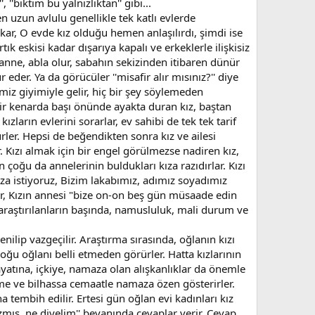
'bıktım bu yalnızlıktan'' gibi...
en uzun avlulu genellikle tek katlı evlerde
ıkar, O evde kız olduğu hemen anlaşılırdı, şimdi ise
eskisi kadar dışarıya kapalı ve erkeklerle ilişkisiz
anne, abla olur, sabahın sekizinden itibaren dünür
eder. Ya da görücüler ''misafir alır mısınız?'' diye
emiz giyimiyle gelir, hiç bir şey söylemeden
, bir kenarda başı önünde ayakta duran kız, baştan
ların evlerini sorarlar, ev sahibi de tek tek tarif
rler. Hepsi de beğendikten sonra kız ve ailesi
. Kızı almak için bir engel görülmezse nadiren kız,
 çoğu da annelerinin buldukları kıza razıdırlar. Kızı
uza istiyoruz, Bizim lakabımız, adımız soyadımız
akır, Kızın annesi "bize on-on beş gün müsaade edin
e araştırılanların başında, namusluluk, mali durum ve
nilip vazgeçilir. Araştırma sırasında, oğlanın kızı
u oğlanı belli etmeden görürler. Hatta kızlarının
hayatına, içkiye, namaza olan alışkanlıklar da önemle
ime ve bilhassa cemaatle namaza özen gösterirler.
 tembih edilir. Ertesi gün oğlan evi kadınları kız
zmış, ne diyelim'' beyanında cevaplar verir. Cevap