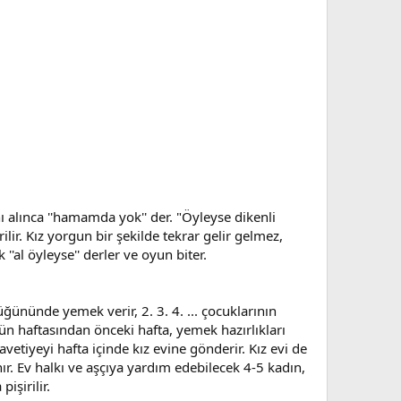
nı alınca ''hamamda yok'' der. "Öyleyse dikenli
rilir. Kız yorgun bir şekilde tekrar gelir gelmez,
''al öyleyse'' derler ve oyun biter.
ğününde yemek verir, 2. 3. 4. ... çocuklarının
n haftasından önceki hafta, yemek hazırlıkları
vetiyeyi hafta içinde kız evine gönderir. Kız evi de
. Ev halkı ve aşçıya yardım edebilecek 4-5 kadın,
işirilir.