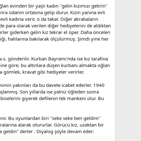
an evinden bir yaşlı kadın ''gelin kızımızı getirin''
onra odanın ortasına gelip durur. Kızın yanına evli
evli kadına verir, o da takar. Diğer akrabaların
nde para olarak verilen diğer hediyelerini de aldıktan
irler giderken gelin kız tekrar el öper. Daha önceleri
liği, halılarına bakılarak ölçülürmüş. Şimdi yine her
s. gönderilir. Kurban Bayramı'nda ise kız tarafına
eğine göre, bu altınlara düşen kurbanı almakta oğlan
a gömlek, kravat gibi hediyeler verirler.
vinin yakınları da bu davete icabet ederler. 1940
lanmış. Son yıllarda ise yalnız öğleden sonra
elbiselerini giyerek defilenin tek mankeni olur. Bu
ır. Bu oyunlardan biri ''seke seke ben geldim''
aralarına alarak otururlar. Görücü kız, uzaktan bir
 geldin'' derler . Diyalog şöyle devam eder: