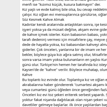
menfi ise ''kızımız küçük, kusura bakmayın'' der.
Kız yaşlı ve evde kalmış bile olsa, bu cevap redde
çalışır. Kız oğlan evi mensuplarınca görülürse, oğl
Söz Kesmek Kahve Almak
Kadınlar kendi aralarında anlaştıktan sonra, işe kes
işyeri yoksa ya da müsait değilse, akşam evine giderl
de kahve içmek isterler. Kızın babasının babası, yo
tarafı dedenin) vermesi için misafirlere çay, meyve g
dede de hayatta yoksa, kız babasından kahveyi alm
giderler. Çok önceleri, yanlarına bir de imam ve her i
bekler, böylece güya kızı ağıra satmış olur, Misafi
sonra varsa imam yoksa bulunanların en yaşlısı Kur
günü olur. Türkiye'nin hemen her tarafında kız isteye
Kayseri'de de ''kahve'' verilir. Böylece muhatap, olu
Kahve
Bu toplantı kız evinde olur. Toplantıya kız ve oğlan 
akrabalarına haber göndererek ''cumartesi akşamı ka
veya cumartesi günü öğleden önce gereğinden fazlaca
Önceleri kız evi toz şekeri eriterek serbest yapardı
yoktur fakat nişanda dağıtılacak olan nişan şekeri 
davetliler gelmeye başlarlar. ilk önce yaşlılardan b