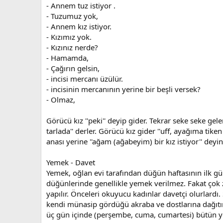
- Annem tuz istiyor .
- Tuzumuz yok,
- Annem kız istiyor.
- Kızımız yok.
- Kızınız nerde?
- Hamamda,
- Çağırın gelsin,
- incisi mercanı üzülür.
- incisinin mercanının yerine bir beşli versek?
- Olmaz,
Görücü kız ''peki'' deyip gider. Tekrar seke seke gel
tarlada'' derler. Görücü kız gider ''uff, ayağıma tiken
anası yerine ''ağam (ağabeyim) bir kız istiyor'' deyinc
Yemek - Davet
Yemek, oğlan evi tarafından düğün haftasının ilk gü
düğünlerinde genellikle yemek verilmez. Fakat çok 
yapılır. Önceleri okuyucu kadınlar davetçi olurlardı.
kendi münasip gördüğü akraba ve dostlarına dağıtır
üç gün içinde (perşembe, cuma, cumartesi) bütün yeme