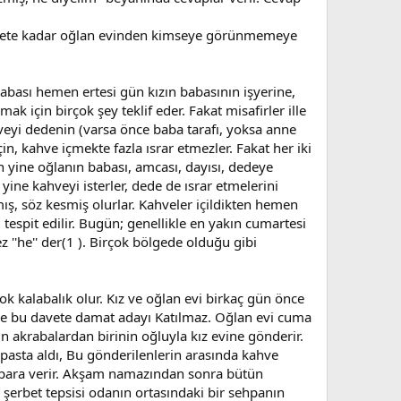
 şerbete kadar oğlan evinden kimseye görünmemeye
krabası hemen ertesi gün kızın babasının işyerine,
k için birçok şey teklif eder. Fakat misafirler ille
hveyi dedenin (varsa önce baba tarafı, yoksa anne
in, kahve içmekte fazla ısrar etmezler. Fakat her iki
yine oğlanın babası, amcası, dayısı, dedeye
 yine kahveyi isterler, dede de ısrar etmelerini
ış, söz kesmiş olurlar. Kahveler içildikten hemen
spit edilir. Bugün; genellikle en yakın cumartesi
 ''he'' der(1 ). Birçok bölgede olduğu gibi
çok kalabalık olur. Kız ve oğlan evi birkaç gün önce
r ve bu davete damat adayı Katılmaz. Oğlan evi cuma
 akrabalardan birinin oğluyla kız evine gönderir.
o pasta aldı, Bu gönderilenlerin arasında kahve
da para verir. Akşam namazından sonra bütün
 şerbet tepsisi odanın ortasındaki bir sehpanın