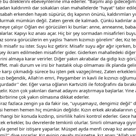
 dileklerini ebeveynlerine ima ederler. ''Başımı alıp gideceğim'', '
adan kaldırımlı dar sokakları olan mahallelerde ''hayat'' tabir edil
i, sabah erkenden hayatı süpürür, dış kapının önünü, kaldırımları y
urmak mümkün değil. Zaten gerek de kalmadı. Çünkü kadınlar artık 
nmeye çalışır Oğlan evi görücüleri ki bunlar: anne, anneanne, baba
rlar. Kapıyı kız anası açar. Hiç bir şey sormadan misafirleri buyur 
z sonra görücülerin en yaşlısı 'hanım kızımızı görelim'' der, Kız t
lı misafir su ister. Suyu kız getirir. Misafir suyu ağır ağır içerken
ey ikram edilmeden misafirler gider. Giderken mahalledeki diğer kız
ini almaya karar verirler. Diğer yakın akrabalar da gidip kızı görü
fet. mali durum ve irsi bir hastalık olup olmaması ilk planda gelir
le karşı çıkmadığı sürece bu işten pek vazgeçilmez, Zaten erkeklerin
nızı beğendik, Allah'ın emri, Peygamber in kavli ile kızınızı oğlum
şurdadır'' der. Eğer varsa oğlanın Kartviziti ile fotoğrafını da bır
elir. Kızın çok yakınları damat adayını araştırmaya başlarlar. Yin
n birbirine çok yakın olmasına dikkat ederler.
az fazlaca zengin ya da fakir ise, ''uyuşamayız, dengimiz değil'' de
i hemen hemen hiç mümkün değildir. Kızın erkek akrabalarının çoğ
angi bir konuda kızdırıp, sinirlilik halini kontrol ederler. Gece 
cek erkekler, bu devrelerde temkinli olurlar. Sinirli olmamaya giy
la genel bir istişare yaparlar. Müspet ayda menfi cevap kız anasına
?'' diye sorarlar. Kız evinin cevabı müspetse, kız anası ''Allah ya