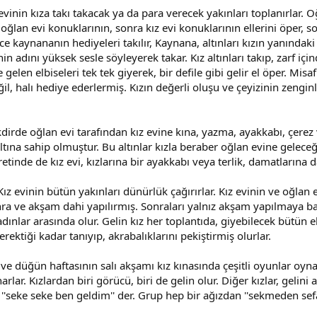
vinin kıza takı takacak ya da para verecek yakınları toplanırlar. Oğl
 oğlan evi konuklarının, sonra kız evi konuklarının ellerini öper, s
ce kaynananın hediyeleri takılır, Kaynana, altınları kızın yanındaki 
n adını yüksek sesle söyleyerek takar. Kız altınları takıp, zarf içi
len elbiseleri tek tek giyerek, bir defile gibi gelir el öper. Misaf
ğil, halı hediye ederlermiş. Kızın değerli oluşu ve çeyizinin zengin
rde oğlan evi tarafından kız evine kına, yazma, ayakkabı, çerez v.
ltına sahip olmuştur. Bu altınlar kızla beraber oğlan evine gelec
inde de kız evi, kızlarına bir ayakkabı veya terlik, damatlarına d
 evinin bütün yakınları dünürlük çağırırlar. Kız evinin ve oğlan e
ra ve akşam dahi yapılırmış. Sonraları yalnız akşam yapılmaya baş
kadınlar arasında olur. Gelin kız her toplantıda, giyebilecek bütün 
erektiği kadar tanıyıp, akrabalıklarını pekiştirmiş olurlar.
e düğün haftasının salı akşamı kız kınasında çeşitli oyunlar oynan
ar. Kızlardan biri görücü, biri de gelin olur. Diğer kızlar, gelini 
''seke seke ben geldim'' der. Grup hep bir ağızdan ''sekmeden sefa