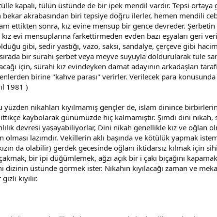
ülle kapalı, tülün üstünde de bir ipek mendil vardır. Tepsi ortaya g
ekar akrabasından biri tepsiye doğru ilerler, hemen mendili cebin
e ikram ettikten sonra, kız evine mensup bir gence devreder. Şerbe
ri kız evi mensuplarına farkettirmeden evden bazı eşyaları geri v
ı olduğu gibi, sedir yastığı, vazo, saksı, sandalye, çerçeve gibi hac
u sırada bir sürahi şerbet veya meyve suyuyla doldurularak tüle sar
ağı için, sürahi kız evindeyken damat adayının arkadaşları tarafı
nlerden birine ''kahve parası'' verirler. Verilecek para konusunda
ıl 1981 )
Bu yüzden nikahları kıyılmamış gençler de, islam dinince birbirler
ttikçe kaybolarak günümüzde hiç kalmamıştır. Şimdi dini nikah, 
anlılık devresi yaşayabiliyorlar, Dini nikah genellikle kız ve oğlan ol
dın olması lazımdır. Vekillerin aklı başında ve kötülük yapmak iste
zın da olabilir) gerdek gecesinde oğlanı iktidarsız kılmak için s
i çakmak, bir ipi düğümlemek, ağzı açık bir i çakı bıçağını kapamak
lini dizinin üstünde görmek ister. Nikahın kıyılacağı zaman ve me
zli kıyılır.