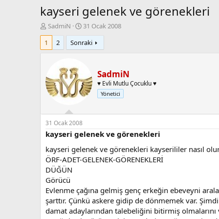
kayseri gelenek ve görenekleri
K
B
SadmiN
31 Ocak 2008
o
a
1
2
Sonraki
n
ş
b
l
u
a
y
n
SadmiN
u
g
♥ Evli Mutlu Çocuklu ♥
b
ı
Yönetici
a
ç
ş
t
l
a
a
r
31 Ocak 2008
t
i
kayseri gelenek ve görenekleri
a
h
kayseri gelenek ve görenekleri kayserililer nasıl ol
n
i
ÖRF-ADET-GELENEK-GÖRENEKLERİ
DÜĞÜN
Görücü
Evlenme çağına gelmiş genç erkeğin ebeveyni araların
şarttır. Çünkü askere gidip de dönmemek var. Şimdi bi
damat adaylarından talebeliğini bitirmiş olmalarını 