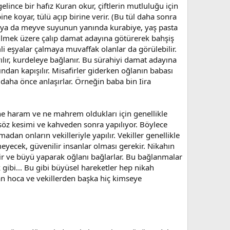
elince bir hafız Kuran okur, çiftlerin mutluluğu için
e koyar, tülü açıp birine verir. (Bu tül daha sonra
tin ya da meyve suyunun yanında kurabiye, yaş pasta
erilmek üzere çalıp damat adayına götürerek bahşiş
imli eşyalar çalmaya muvaffak olanlar da görülebilir.
ılır, kurdeleye bağlanır. Bu sürahiyi damat adayına
ndan kapışılır. Misafirler giderken oğlanın babası
 daha önce anlaşırlar. Örneğin baba bin Iira
ine haram ve ne mahrem oldukları için genellikle
söz kesimi ve kahveden sonra yapılıyor. Böylece
madan onların vekilleriyle yapılır. Vekiller genellikle
meyecek, güvenilir insanlar olması gerekir. Nikahın
ihir ve büyü yaparak oğlanı bağlarlar. Bu bağlanmalar
 gibi... Bu gibi büyüsel hareketler hep nikah
kan hoca ve vekillerden başka hiç kimseye