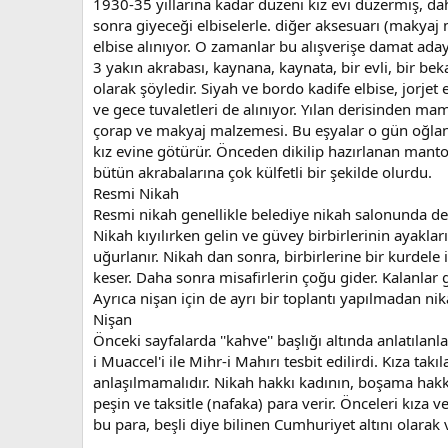
1930-35 yıllarına kadar düzeni kız evi düzermiş, d
sonra giyeceği elbiselerle. diğer aksesuarı (makyaj 
elbise alınıyor. O zamanlar bu alışverişe damat aday
3 yakın akrabası, kaynana, kaynata, bir evli, bir be
olarak şöyledir. Siyah ve bordo kadife elbise, jorjet
ve gece tuvaletleri de alınıyor. Yılan derisinden mamü
çorap ve makyaj malzemesi. Bu eşyalar o gün oğlan e
kız evine götürür. Önceden dikilip hazırlanan manto
bütün akrabalarına çok külfetli bir şekilde olurdu.
Resmi Nikah
Resmi nikah genellikle belediye nikah salonunda değil,
Nikah kıyılırken gelin ve güvey birbirlerinin ayak
uğurlanır. Nikah dan sonra, birbirlerine bir kurdele i
keser. Daha sonra misafirlerin çoğu gider. Kalanlar g
Ayrıca nişan için de ayrı bir toplantı yapılmadan nik
Nişan
Önceki sayfalarda ''kahve'' başlığı altında anlatılanl
i Muaccel'i ile Mihr-i Mahırı tesbit edilirdi. Kıza tak
anlaşılmamalıdır. Nikah hakkı kadının, boşama hakkı
peşin ve taksitle (nafaka) para verir. Önceleri kıza
bu para, beşli diye bilinen Cumhuriyet altını olarak v