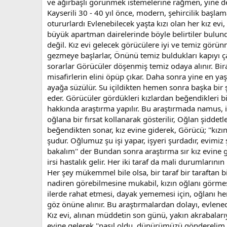
ve ağırbaşlı görünmek istemelerine rağmen, yine de bu
Kayserili 30 - 40 yıl önce, modern, şehircilik başlam
otururlardı Evlenebilecek yaşta kızı olan her kız ev
büyük apartman dairelerinde böyle belirtiler bulund
değil. Kız evi gelecek görücülere iyi ve temiz görü
gezmeye başlarlar, Önünü temiz buldukları kapıyı çala
sorarlar Görücüler döşenmiş temiz odaya alınır. Bira
misafirlerin elini öpüp çıkar. Daha sonra yine en yaş
ayağa süzülür. Su içildikten hemen sonra başka bir ş
eder. Görücüler gördükleri kızlardan beğendikleri bir
hakkında araştırma yapılır. Bu araştırmada namus, if
oğlana bir fırsat kollanarak gösterilir, Oğlan şiddet
beğendikten sonar, kız evine giderek, Görücü; ''kızı
şudur. Oğlumuz şu işi yapar, işyeri şurdadır, evimiz 
bakalım'' der Bundan sonra araştırma sır kız evine g
irsi hastalık gelir. Her iki taraf da mali durumlarını
Her şey mükemmel bile olsa, bir taraf bir taraftan bir
nadiren görebilmesine mukabil, kızın oğlanı görmes
ilerde rahat etmesi, dayak yememesi için, oğlanı herh
göz önüne alınır. Bu araştırmalardan dolayı, evlene
Kız evi, alınan müddetin son günü, yakın akrabalarıy
evine gelerek ''nasıl oldu, dünürümüzü gönderelim mi