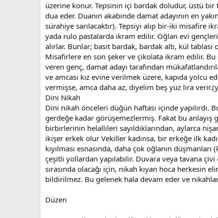
üzerine konur. Tepsinin içi bardak doludur, üstü bir t
dua eder. Duanın akabinde damat adayının en yakın b
sürahiye sarılacaktır). Tepsiyi alıp bir-iki misafir
yada rulo pastalarda ikram edilir. Oğlan evi gençle
alırlar. Bunlar; basit bardak, bardak altı, kül tablas
Misafirlere en son şeker ve çikolata ikram edilir. B
veren genç, damat adayı tarafından mükafatlandırılac
ve amcası kız evine verilmek üzere, kapıda yolcu ede
vermişse, amca daha az, diyelim beş yüz lira verir.(y
Dini Nikah
Dini nikah önceleri düğün haftası içinde yapılırdı. 
gerdeğe kadar görüşemezlermiş. Fakat bu anlayış gi
birbirlerinin helallileri sayıldıklarından, aylarca niş
ikişer erkek olur Vekiller kadınsa, bir erkeğe ilk ka
kıyılması esnasında, daha çok oğlanın düşmanları (kı
çeşitli yollardan yapılabilir. Duvara veya tavana çiv
sırasında olacağı için, nikah kıyan hoca herkesin e
bildirilmez. Bu gelenek hala devam eder ve nikahlar gi
Düzen