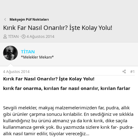
Makyajın Püf Noktaları
Kırık Far Nasıl Onarılır? İşte Kolay Yolu!
K
B
TİTAN
4 Ağustos 2014
o
a
n
ş
TİTAN
b
l
*Melekler Mekanı*
u
a
y
n
u
g
4 Ağustos 2014
#1
b
ı
Kırık Far Nasıl Onarılır? İşte Kolay Yolu!
a
ç
ş
t
kırık far onarma, kırılan far nasıl onarılır, kırılan farlar
l
a
a
r
t
i
Sevgili melekler, makyaj malzemelerimizden far, pudra, allık
a
h
gibi ürünler çarpma sonucu kırılabilir. En sevdiğiniz ve sıklıkla
n
i
kullandığınız bu ürünü atmanız ya da kırık kırık, dike saçıla
kullanmanıza gerek yok. Bu yazımızda sizlere kırık far- pudra-
allık nasıl tamir edilir, tüyolar vereceğiz...