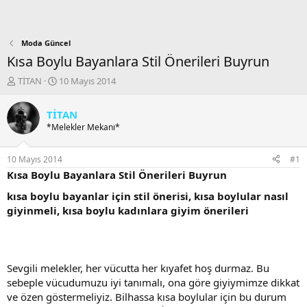
Moda Güncel
Kısa Boylu Bayanlara Stil Önerileri Buyrun
K
B
TİTAN
10 Mayıs 2014
o
a
n
ş
TİTAN
b
l
*Melekler Mekanı*
u
a
y
n
u
g
10 Mayıs 2014
#1
b
ı
Kısa Boylu Bayanlara Stil Önerileri Buyrun
a
ç
ş
t
kısa boylu bayanlar için stil önerisi, kısa boylular nasıl
l
a
giyinmeli, kısa boylu kadınlara giyim önerileri
a
r
t
i
a
h
n
i
Sevgili melekler, her vücutta her kıyafet hoş durmaz. Bu
sebeple vücudumuzu iyi tanımalı, ona göre giyiymimze dikkat
ve özen göstermeliyiz. Bilhassa kısa boylular için bu durum