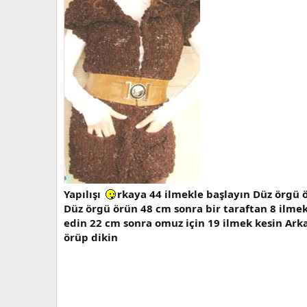
Yapılışı
rkaya 44 ilmekle başlayın Düz örgü ö
Düz örgü örün 48 cm sonra bir taraftan 8 ilmek
edin 22 cm sonra omuz için 19 ilmek kesin Arka
örüp dikin