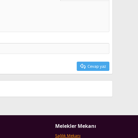
Taslağı sil
Cevap yaz
Melekler Mekanı
Sağlık Mekanı