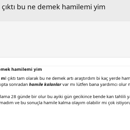
l çıktı bu ne demek hamilemi yim
 demek hamilemi yim
u m
l çıktı tam olarak bu ne demek artı araştırdım bi kaç yerde ha
ıkıpta sonradan
hamile kalanlar
var mı lütfen bana yardımcı olur
ma 28 günde bir olur bu ayiki gün gecikince bende kan tahlili ya
madım ve bu sonuçla hamile kalma olayım olabilir mi çok istiy