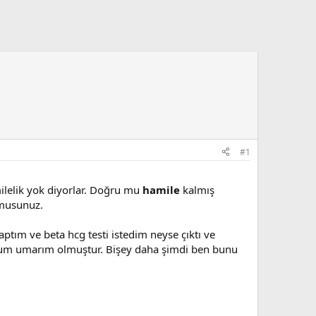
#1
milelik yok diyorlar. Doğru mu
hamile
kalmış
 musunuz.
ptım ve beta hcg testi istedim neyse çıktı ve
orum umarım olmuştur. Bişey daha şimdi ben bunu