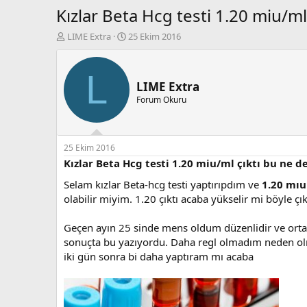
Kızlar Beta Hcg testi 1.20 miu/m
K
B
LIME Extra
25 Ekim 2016
o
a
n
ş
b
l
L
u
a
LIME Extra
y
n
Forum Okuru
u
g
b
ı
a
ç
ş
t
25 Ekim 2016
l
a
Kızlar Beta Hcg testi 1.20 miu/ml çıktı bu ne
a
r
Selam kızlar Beta-hcg testi yaptırıpdım ve
1.20 mı
t
i
a
h
olabilir miyim. 1.20 çıktı acaba yükselir mi böyle ç
n
i
Geçen ayın 25 sinde mens oldum düzenlidir ve ortala
sonuçta bu yazıyordu. Daha regl olmadım neden ol
iki gün sonra bi daha yaptıram mı acaba