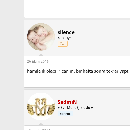
silence
Yeni Üye
Üye
26 Ekim 2016
hamılelık olabılır canım. bır hafta sonra tekrar yaptır
SadmiN
♥ Evli Mutlu Çocuklu ♥
Yönetici