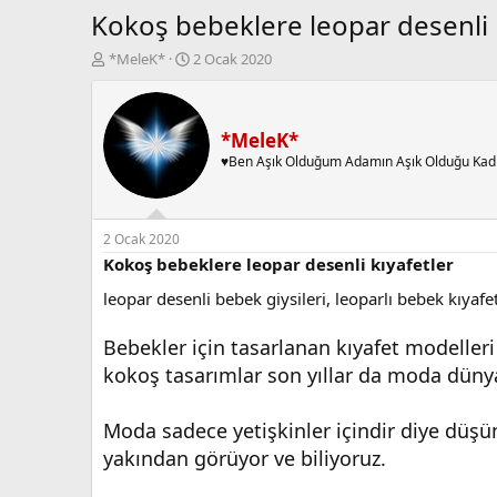
Kokoş bebeklere leopar desenli 
K
B
*MeleK*
2 Ocak 2020
o
a
n
ş
b
l
u
a
*MeleK*
y
n
♥Ben Aşık Olduğum Adamın Aşık Olduğu Kad
u
g
b
ı
a
ç
ş
t
2 Ocak 2020
l
a
Kokoş bebeklere leopar desenli kıyafetler
a
r
leopar desenli bebek giysileri, leoparlı bebek kıyafet
t
i
a
h
n
i
Bebekler için tasarlanan kıyafet modelleri
kokoş tasarımlar son yıllar da moda düny
Moda sadece yetişkinler içindir diye düşün
yakından görüyor ve biliyoruz.