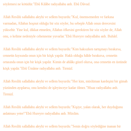
söylemesi ne kötüdür."
Ebû Kilâbe radıyallahu anh. Ebû Dâvud.
Allah Resûlü sallallahu aleyhi ve sellem buyurdu:
"Kul, önemsemeden ve farkına
varmadan, Allahın hoşnut olduğu bir söz söyler, bu sebeple Allah onun derecesini
yükseltir. Yine kul, dikkat etmeden, Allahın öfkesini gerektiren bir söz söyler de, Allah
onu, o kelime nedeniyle cehenneme yuvarlar."
Ebû Hureyre radıyallahu anh. Buhârî.
Allah Resûlü sallallahu aleyhi ve sellem buyurdu:
"Kim haksızken tartışmayı bırakırsa,
cennetin kıyısında onun için bir köşk yapılır. Haklı olduğu hâlde bırakırsa, cennetin
ortasında onun için bir köşk yapılır. Kimin de ahlâkı güzel olursa, ona cennetin en üstünde
köşk yapılır."
Ebû Ümâme radıyallahu anh. Tirmizî.
Allah Resûlü sallallahu aleyhi ve sellem buyurdu:
"Her kim, müslüman kardeşini bir günah
yüzünden ayıplarsa, onu kendisi de işleyinceye kadar ölmez."
Muaz radıyallahu anh.
Tirmizî.
Allah Resûlü sallallahu aleyhi ve sellem buyurdu:
"Kişiye, yalan olarak, her duyduğunu
anlatması yeter!"
Ebû Hureyre radıyallahu anh. Müslim.
Allah Resûlü sallallahu aleyhi ve sellem buyurdu:
"Senin doğru söylediğine inanan bir