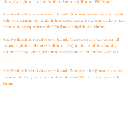
adama yalan söylemen, en büyük hainliktir."
Süfyan radıyallahu anh. Ebû Dâvud.
Allah Resûlü sallallahu aleyhi ve sellem buyurdu:
"Ahirzamanda yalancı deccaller olacaktır.
Sizin ve babalarınızın duymadıkları hadîsleri size sunacaklar. Dikkat edin ve onlardan uzak
durun da, sizi şaşırtıp saptırmasınlar."
Ebû Hureyre radıyallahu anh. Müslim.
Allah Resûlü sallallahu aleyhi ve sellem buyurdu:
"insan sabaha erişince, organları, dili
susturup, şöyle derler: Hakkımızda Allahtan kork! Çünkü biz, seninle beraberiz, doğru
olursan biz de doğru oluruz, eğri olursan biz de eğri oluruz."
Ebû Saîd radıyallahu anh.
Tirmizî.
Allah Resûlü sallallahu aleyhi ve sellem buyurdu:
"Kim bana iki bacağı arası ile iki dudağı
arasını garanti ederse, ben de ona cenneti garanti ederim."
Ebû Hureyre radıyallahu anh.
Buhârî.