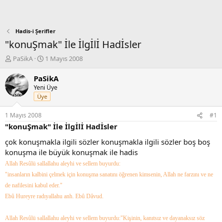
Hadis-i Şerifler
"konuŞmak" İle İlgİlİ Hadİsler
K
B
PaSikA
1 Mayıs 2008
o
a
n
ş
PaSikA
b
l
Yeni Üye
u
a
Üye
y
n
u
g
1 Mayıs 2008
#1
b
ı
"konuŞmak" İle İlgİlİ Hadİsler
a
ç
ş
t
çok konuşmakla ilgili sözler konuşmakla ilgili sözler boş boş
l
a
konuşma ile büyük konuşmak ile hadis
a
r
Allah Resûlü sallallahu aleyhi ve sellem buyurdu:
t
i
a
h
"insanların kalbini çelmek için konuşma sanatını öğrenen kimsenin, Allah ne farzını ve ne
n
i
de nafilesini kabul eder."
Ebû Hureyre radıyallahu anh. Ebû Dâvud.
Allah Resûlü sallallahu aleyhi ve sellem buyurdu:
"Kişinin, kanıtsız ve dayanaksız söz