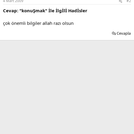
4 Mart 2009
#2
Cevap: "konuŞmak" İle İlgİlİ Hadİsler
çok önemli bilgiler allah razı olsun
Cevapla