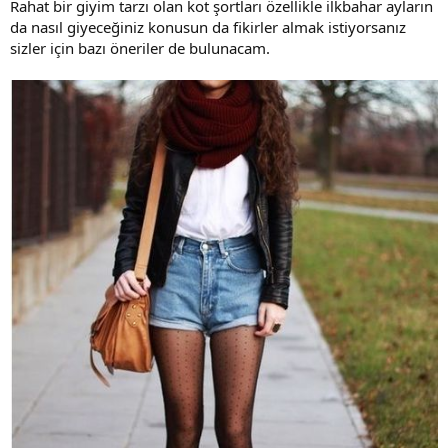
Rahat bir giyim tarzı olan kot şortları özellikle ilkbahar ayların
da nasıl giyeceğiniz konusun da fikirler almak istiyorsanız
sizler için bazı öneriler de bulunacam.