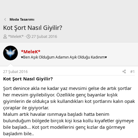
Moda Tasarımı
Kot Şort Nasıl Giyilir?
K
B
*MeleK*
27 Şubat 2016
o
a
n
ş
*MeleK*
b
l
♥Ben Aşık Olduğum Adamın Aşık Olduğu Kadınım♥
u
a
y
n
u
g
27 Şubat 2016
#1
b
ı
Kot Şort Nasıl Giyilir?
a
ç
ş
t
Şort denince akla ne kadar yaz mevsimi gelse de artık şortlar
l
a
her mevsim giyilebiliyor. Özellikle genç bayanlar kışlık
a
r
giyimlerin de oldukça sık kullandıkları kot şortlarını kalın opak
t
i
çoraplar ile giyiyorlar.
a
h
Malum artık havalar ısınmaya başladı hatta benim
n
i
bulunduğum bölgede birçok kişi kısa kollu kıyafetler giymeye
bile başladı... Kot şort modellerini genç kızlar da görmeye
başladım bile..