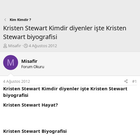
Kim Kimdir ?
Kristen Stewart Kimdir diyenler işte Kristen
Stewart biyografisi
K
B
Misafir
4 Ağustos 2012
o
a
n
ş
M
Misafir
b
l
Forum Okuru
u
a
y
n
u
g
4 Ağustos 2012
#1
b
ı
Kristen Stewart Kimdir diyenler işte Kristen Stewart
a
ç
biyografisi
ş
t
l
a
Kristen Stewart Hayat?
a
r
t
i
a
h
n
i
Kristen Stewart Biyografisi