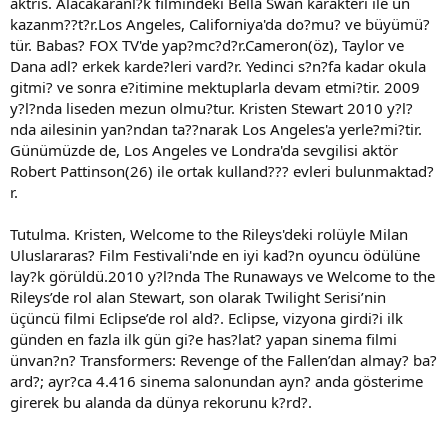
aktris. Alacakaranl?k filmindeki Bella Swan karakteri ile ün
kazanm??t?r.Los Angeles, Californiya'da do?mu? ve büyümü?
tür. Babas? FOX TV'de yap?mc?d?r.Cameron(öz), Taylor ve
Dana adl? erkek karde?leri vard?r. Yedinci s?n?fa kadar okula
gitmi? ve sonra e?itimine mektuplarla devam etmi?tir. 2009
y?l?nda liseden mezun olmu?tur. Kristen Stewart 2010 y?l?
nda ailesinin yan?ndan ta??narak Los Angeles'a yerle?mi?tir.
Günümüzde de, Los Angeles ve Londra'da sevgilisi aktör
Robert Pattinson(26) ile ortak kulland??? evleri bulunmaktad?
r.
Tutulma. Kristen, Welcome to the Rileys'deki rolüyle Milan
Uluslararas? Film Festivali'nde en iyi kad?n oyuncu ödülüne
lay?k görüldü.2010 y?l?nda The Runaways ve Welcome to the
Rileys’de rol alan Stewart, son olarak Twilight Serisi’nin
üçüncü filmi Eclipse’de rol ald?. Eclipse, vizyona girdi?i ilk
günden en fazla ilk gün gi?e has?lat? yapan sinema filmi
ünvan?n? Transformers: Revenge of the Fallen’dan almay? ba?
ard?; ayr?ca 4.416 sinema salonundan ayn? anda gösterime
girerek bu alanda da dünya rekorunu k?rd?.