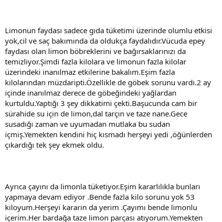
Limonun faydası sadece gıda tüketimi üzerinde olumlu etkisi
yok,cil ve saç bakımında da oldukça faydalıdır.Vücuda epey
faydası olan limon böbreklerini ve bağırsaklarınızı da
temizliyor.Şimdi fazla kilolara ve limonun fazla kilolar
üzerindeki inanılmaz etkilerine bakalım.Eşim fazla
kilolarından müzdaripti.Özellikle de göbek sorunu vardı.2 ay
içinde inanılmaz derece de göbeğindeki yağlardan
kurtuldu.Yaptığı 3 şey dikkatimi çekti.Başucunda cam bir
sürahide su için de limon,dal tarçın ve taze nane.Gece
susadığı zaman ve uyumadan mutlaka bu sudan
içmiş.Yemekten kendini hiç kısmadı herşeyi yedi ,öğünlerden
çıkardığı tek şey ekmek oldu.
Ayrıca çayını da limonla tüketiyor.Eşim kararlılıkla bunları
yapmaya devam ediyor .Bende fazla kilo sorunu yok 53
kiloyum.Herşeyi kararın da yerim .Çayımı bende limonlu
içerim.Her bardağa taze limon parçası atıyorum.Yemekten