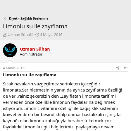
Diyet - Sağlıklı Beslenme
Limonlu su ile zayıflama
K
B
Uzman SühaN
4 Mayıs 2016
o
a
n
ş
Uzman SühaN
b
l
Administrator
u
a
y
n
u
g
4 Mayıs 2016
#1
b
ı
Limonlu su ile zayıflama
a
ç
ş
t
Sıcak havaların vazgeçilmez serinleten içeceğidir
l
a
limonata.Serinletmesinin yanın da ayrıca zayıflatma özelliği
a
r
de var .Yalnız şekersizin den .Zayıflatan limonata tarifimi
t
i
vermeden önce özellikle limonun faydalarına değinmek
a
h
istiyorum.Limon c vitamini özelliği ile bağışıklık sistemini
n
i
kuvvetlendiren bir besindir.Kalp damar hastalıkalrı için şifa
kaynağı olan limonu kabuğuyla beraber tüketmek çok
faydalıdır.Limon la ilgili bilgilerimizi paylaşmaya devam