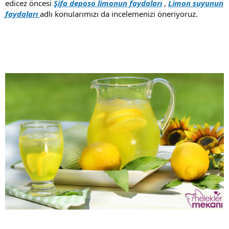
edicez öncesi
Şifa deposo limonun faydaları
,
Limon suyunun
faydaları
adlı konularımızı da incelemenizi öneriyoruz.