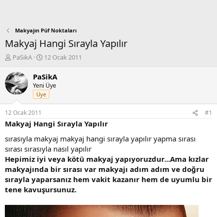
Makyajın Püf Noktaları
Makyaj Hangi Sırayla Yapılır
K
B
PaSikA
12 Ocak 2011
o
a
n
ş
PaSikA
b
l
Yeni Üye
u
a
Üye
y
n
u
g
12 Ocak 2011
#1
b
ı
Makyaj Hangi Sırayla Yapılır
a
ç
ş
t
sırasıyla makyaj makyaj hangi sırayla yapılır yapma sırası
l
a
sırası sırasıyla nasıl yapılır
a
r
Hepimiz iyi veya kötü makyaj yapıyoruzdur...Ama kızlar
t
i
makyajında bir sırası var makyajı adım adım ve doğru
a
h
sırayla yaparsanız hem vakit kazanır hem de uyumlu bir
n
i
tene kavuşursunuz.