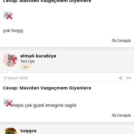
Cevap: Maviden Vazgeçmem Diyenlere
çok hoşşş
Cevapla
elmalı kurabiye
Yeni Üye
Üye
15 Kasım 2008
#4
Cevap: Maviden Vazgeçmem Diyenlere
hepsi çok güzel emegine saglık
Cevapla
tuqqce