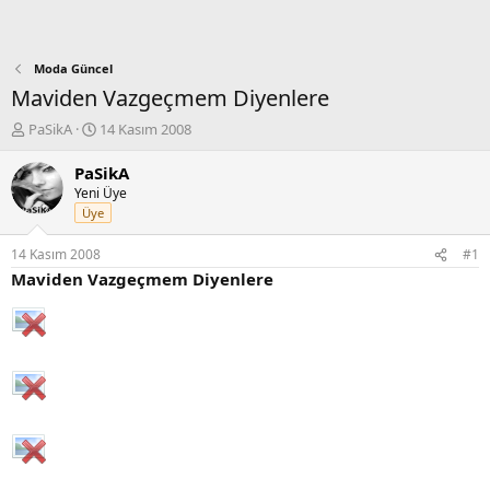
Moda Güncel
Maviden Vazgeçmem Diyenlere
K
B
PaSikA
14 Kasım 2008
o
a
n
ş
PaSikA
b
l
Yeni Üye
u
a
Üye
y
n
u
g
14 Kasım 2008
#1
b
ı
Maviden Vazgeçmem Diyenlere
a
ç
ş
t
l
a
a
r
t
i
a
h
n
i