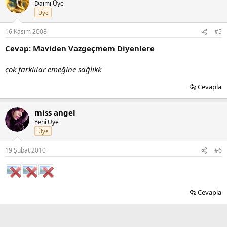
Daimi Üye
Üye
16 Kasım 2008
#5
Cevap: Maviden Vazgeçmem Diyenlere
çok farklılar emeğine sağlıkk
Cevapla
miss angel
Yeni Üye
Üye
19 Şubat 2010
#6
Cevapla