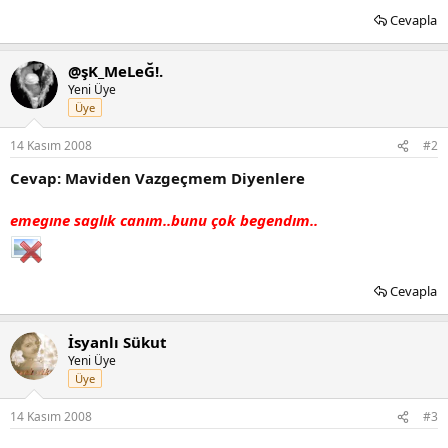
Cevapla
@şK_MeLeĞ!.
Yeni Üye
Üye
14 Kasım 2008
#2
Cevap: Maviden Vazgeçmem Diyenlere
emegıne saglık canım..bunu çok begendım..
Cevapla
İsyanlı Sükut
Yeni Üye
Üye
14 Kasım 2008
#3