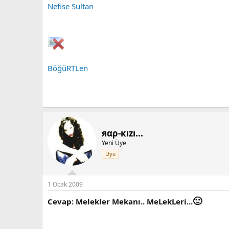
Nefise Sultan
BöğüRTLen
яαρ-кızı...
Yeni Üye
Üye
1 Ocak 2009
🙂
Cevap: Melekler Mekanı.. MeLekLeri...