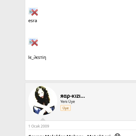
esra
lє_∂єѕтiη
яαρ-кızı...
Yeni Üye
Üye
1 Ocak 2009
🙂