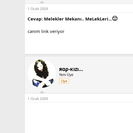
1 Ocak 2009
🙂
Cevap: Melekler Mekanı.. MeLekLeri...
canım link veriyor
яαρ-кızı...
Yeni Üye
Üye
1 Ocak 2009