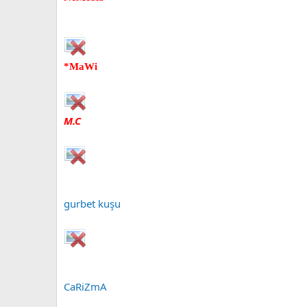
*MaWi
M.C
gurbet kuşu
CaRiZmA