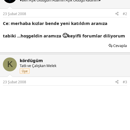
♥Ben Aşık Olduğum Adamın Aşık Olduğu Kadınım♥
23 Şubat 2008
#2
Ce: merhaba kızlar bende yeni katıldım aranıza
🙂
tabiki ...hoşgeldin aramıza
keyifli forumlar diliyorum
Cevapla
kördügüm
K
Tatlı ve Çalışkan Melek
Üye
23 Şubat 2008
#3