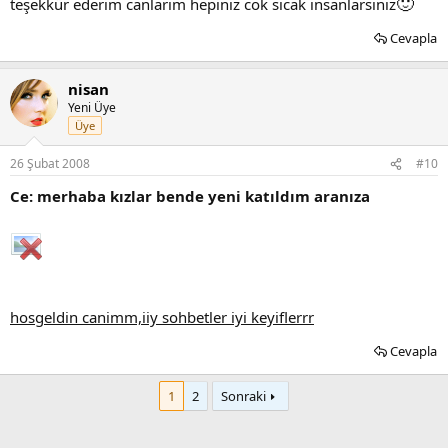
🙂
teşekkür ederim canlarım hepiniz cok sıcak insanlarsınız
Cevapla
nisan
Yeni Üye
Üye
26 Şubat 2008
#10
Ce: merhaba kızlar bende yeni katıldım aranıza
hosgeldin canimm,iiy sohbetler iyi keyiflerrr
Cevapla
1
2
Sonraki