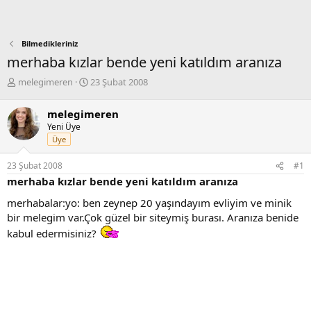
Bilmedikleriniz
merhaba kızlar bende yeni katıldım aranıza
K
B
melegimeren
23 Şubat 2008
o
a
n
ş
melegimeren
b
l
Yeni Üye
u
a
Üye
y
n
u
g
23 Şubat 2008
#1
b
ı
merhaba kızlar bende yeni katıldım aranıza
a
ç
ş
t
merhabalar:yo: ben zeynep 20 yaşındayım evliyim ve minik
l
a
bir melegim var.Çok güzel bir siteymiş burası. Aranıza benide
a
r
t
i
kabul edermisiniz?
a
h
n
i