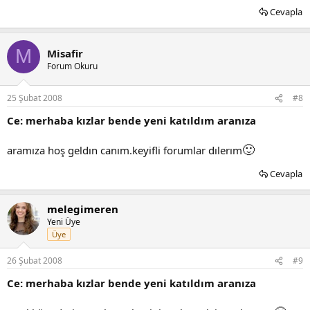
Cevapla
M
Misafir
Forum Okuru
25 Şubat 2008
#8
Ce: merhaba kızlar bende yeni katıldım aranıza
🙂
aramıza hoş geldın canım.keyifli forumlar dılerım
Cevapla
melegimeren
Yeni Üye
Üye
26 Şubat 2008
#9
Ce: merhaba kızlar bende yeni katıldım aranıza