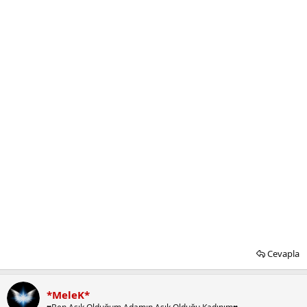
Cevapla
*MeleK*