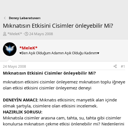
Deney Labaratuvarı
Mıknatısın Etkisini Cisimler önleyebilir Mi?
K
B
*MeleK*
24 Mayıs 2008
o
a
n
ş
*MeleK*
b
l
♥Ben Aşık Olduğum Adamın Aşık Olduğu Kadınım♥
u
a
y
n
u
g
24 Mayıs 2008
#1
b
ı
Mıknatısın Etkisini Cisimler önleyebilir Mi?
a
ç
ş
t
mıknatısın etkisini cisimler önleyemez mıknatısın toplu iğneye
l
a
olan etkisi etkisini cisimler önleyemez deneyi
a
r
t
i
DENEYİN AMACI:
Mıknatıs etkisinin; manyetik alan içinde
a
h
olmak şartıyla, cisimlere olan etkisini incelemek.
n
i
HAZIRLIK SORUSU:
Mıknatısla cisimler arasına cam, tahta, su, tahta gibi cisimler
konulursa mıknatısın çekme etkisi önlenebilir mi? Nedenlerini