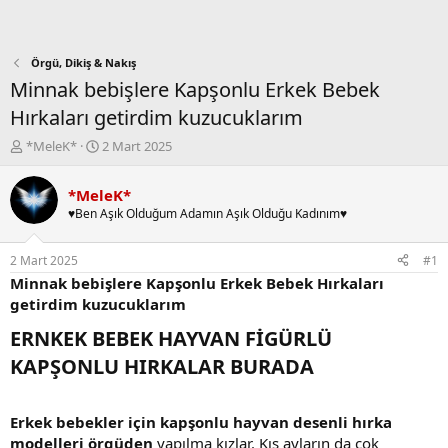
Örgü, Dikiş & Nakış
Minnak bebişlere Kapşonlu Erkek Bebek
Hırkaları getirdim kuzucuklarım
K
B
*MeleK*
2 Mart 2025
o
a
n
ş
*MeleK*
b
l
♥Ben Aşık Olduğum Adamın Aşık Olduğu Kadınım♥
u
a
y
n
u
g
2 Mart 2025
#1
b
ı
Minnak bebişlere Kapşonlu Erkek Bebek Hırkaları
a
ç
getirdim kuzucuklarım
ş
t
l
a
ERNKEK BEBEK HAYVAN FİGÜRLÜ
a
r
t
i
KAPŞONLU HIRKALAR BURADA
a
h
n
i
Erkek bebekler için kapşonlu hayvan desenli hırka
modelleri örgüden
yapılma kızlar. Kış ayların da çok