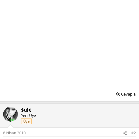
Cevapla
$ul€
Yeni Üye
Üye
8 Nisan 2010
#2