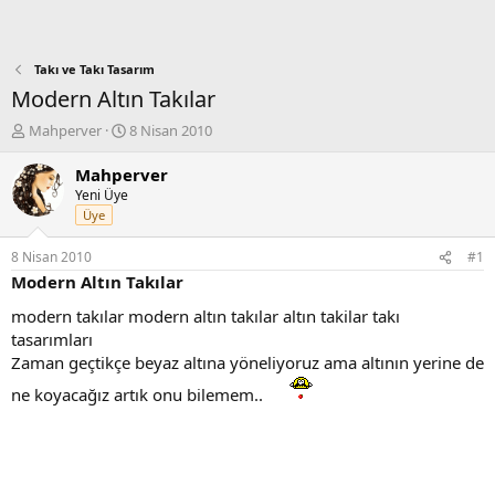
Takı ve Takı Tasarım
Modern Altın Takılar
K
B
Mahperver
8 Nisan 2010
o
a
n
ş
Mahperver
b
l
Yeni Üye
u
a
Üye
y
n
u
g
8 Nisan 2010
#1
b
ı
Modern Altın Takılar
a
ç
ş
t
modern takılar modern altın takılar altın takilar takı
l
a
tasarımları
a
r
Zaman geçtikçe beyaz altına yöneliyoruz ama altının yerine de
t
i
a
h
ne koyacağız artık onu bilemem..
n
i