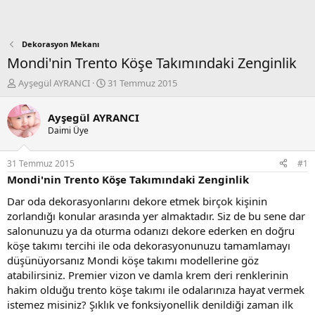
Dekorasyon Mekanı
Mondi'nin Trento Köşe Takımındaki Zenginlik
K
B
Ayşegül AYRANCI
31 Temmuz 2015
o
a
n
ş
Ayşegül AYRANCI
b
l
Daimi Üye
u
a
y
n
u
g
31 Temmuz 2015
#1
b
ı
Mondi'nin Trento Köşe Takımındaki Zenginlik
a
ç
ş
t
Dar oda dekorasyonlarını dekore etmek birçok kişinin
l
a
zorlandığı konular arasında yer almaktadır. Siz de bu sene dar
a
r
salonunuzu ya da oturma odanızı dekore ederken en doğru
t
i
köşe takımı tercihi ile oda dekorasyonunuzu tamamlamayı
a
h
düşünüyorsanız Mondi köşe takımı modellerine göz
n
i
atabilirsiniz. Premier vizon ve damla krem deri renklerinin
hakim olduğu trento köşe takımı ile odalarınıza hayat vermek
istemez misiniz? Şıklık ve fonksiyonellik denildiği zaman ilk