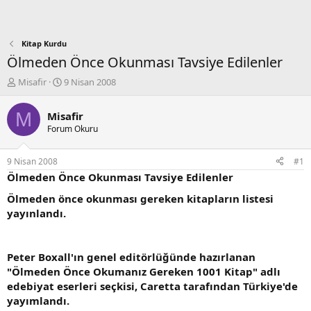
Kitap Kurdu
Ölmeden Önce Okunması Tavsiye Edilenler
K
B
Misafir
9 Nisan 2008
o
a
n
ş
M
Misafir
b
l
Forum Okuru
u
a
y
n
u
g
9 Nisan 2008
#1
b
ı
Ölmeden Önce Okunması Tavsiye Edilenler
a
ç
ş
t
Ölmeden önce okunması gereken kitapların listesi
l
a
yayınlandı.
a
r
t
i
a
h
Peter Boxall'ın genel editörlüğünde hazırlanan
n
i
"Ölmeden Önce Okumanız Gereken 1001 Kitap" adlı
edebiyat eserleri seçkisi, Caretta tarafından Türkiye'de
yayımlandı.