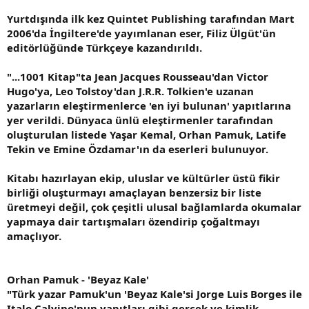
Yurtdışında ilk kez Quintet Publishing tarafından Mart
2006'da İngiltere'de yayımlanan eser, Filiz Ülgüt'ün
editörlüğünde Türkçeye kazandırıldı.
"...1001 Kitap"ta Jean Jacques Rousseau'dan Victor
Hugo'ya, Leo Tolstoy'dan J.R.R. Tolkien'e uzanan
yazarların eleştirmenlerce 'en iyi bulunan' yapıtlarına
yer verildi. Dünyaca ünlü eleştirmenler tarafından
oluşturulan listede Yaşar Kemal, Orhan Pamuk, Latife
Tekin ve Emine Özdamar'ın da eserleri bulunuyor.
Kitabı hazırlayan ekip, uluslar ve kültürler üstü fikir
birliği oluşturmayı amaçlayan benzersiz bir liste
üretmeyi değil, çok çeşitli ulusal bağlamlarda okumalar
yapmaya dair tartışmaları özendirip çoğaltmayı
amaçlıyor.
Orhan Pamuk - 'Beyaz Kale'
"Türk yazar Pamuk'un 'Beyaz Kale'si Jorge Luis Borges ile
Italo Calvino'nun yapıtları gibi gerçek ve kimlik