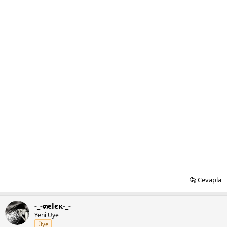
Cevapla
-_-๓єlєк-_-
Yeni Üye
Üye