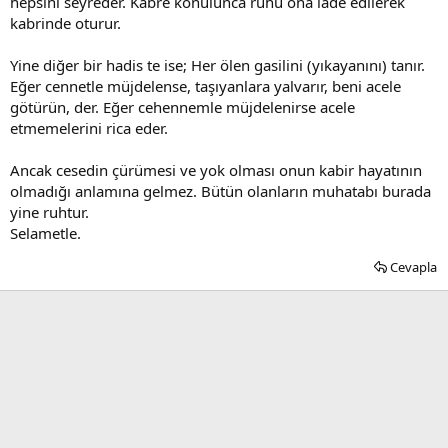
hepsini seyreder. Kabre konulunca ruhu ona iade edilerek
kabrinde oturur.
Yine diğer bir hadis te ise; Her ölen gasilini (yıkayanını) tanır.
Eğer cennetle müjdelense, taşıyanlara yalvarır, beni acele
götürün, der. Eğer cehennemle müjdelenirse acele
etmemelerini rica eder.
Ancak cesedin çürümesi ve yok olması onun kabir hayatının
olmadığı anlamına gelmez. Bütün olanların muhatabı burada
yine ruhtur.
Selametle.
Cevapla