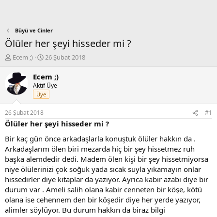
Büyü ve Cinler
Ölüler her şeyi hisseder mi ?
K
B
Ecem ;)
26 Şubat 2018
o
a
n
ş
Ecem ;)
b
l
Aktif Üye
u
a
Üye
y
n
u
g
26 Şubat 2018
#1
b
ı
Ölüler her şeyi hisseder mi ?
a
ç
ş
t
Bir kaç gün önce arkadaşlarla konuştuk ölüler hakkın da .
l
a
Arkadaşlarım ölen biri mezarda hiç bir şey hissetmez ruh
a
r
başka alemdedir dedi. Madem ölen kişi bir şey hissetmiyorsa
t
i
niye ölülerinizi çok soğuk yada sıcak suyla yıkamayın onlar
a
h
hissedirler diye kitaplar da yazıyor. Ayrıca kabir azabı diye bir
n
i
durum var . Ameli salih olana kabir cenneten bir köşe, kötü
olana ise cehennem den bir köşedir diye her yerde yazıyor,
alimler söylüyor. Bu durum hakkın da biraz bilgi