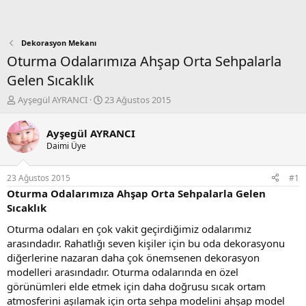
Dekorasyon Mekanı
Oturma Odalarımıza Ahşap Orta Sehpalarla
Gelen Sıcaklık
K
B
Ayşegül AYRANCI
23 Ağustos 2015
o
a
n
ş
Ayşegül AYRANCI
b
l
Daimi Üye
u
a
y
n
u
g
23 Ağustos 2015
#1
b
ı
Oturma Odalarımıza Ahşap Orta Sehpalarla Gelen
a
ç
Sıcaklık
ş
t
l
a
Oturma odaları en çok vakit geçirdiğimiz odalarımız
a
r
arasındadır. Rahatlığı seven kişiler için bu oda dekorasyonu
t
i
diğerlerine nazaran daha çok önemsenen dekorasyon
a
h
modelleri arasındadır. Oturma odalarında en özel
n
i
görünümleri elde etmek için daha doğrusu sıcak ortam
atmosferini aşılamak için orta sehpa modelini ahşap model