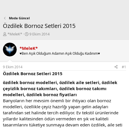
Moda Güncel
Özdilek Bornoz Setleri 2015
K
B
*MeleK*
9 Ekim 2014
o
a
n
ş
*MeleK*
b
l
♥Ben Aşık Olduğum Adamın Aşık Olduğu Kadınım♥
u
a
y
n
u
g
9 Ekim 2014
#1
b
ı
Özdilek Bornoz Setleri 2015
a
ç
ş
t
özdilek bornoz modelleri, özdilek aile setleri, özdilek
l
a
çeyizlik bornoz takımları, özdilek bornoz takımı
a
r
modelleri, özdilek bornoz fiyatları
t
i
Banyoların her mevsim önemli bir ihtiyacı olan bornoz
a
h
modelleri, özellikle çeyiz hazırlğı yapan gelin adayları
n
i
tarafından set halinde tercih ediliyor. Ev tekstil ürünlerinde
yıllardır kalitesinden ödün vermeden en şık ve kaliteli
tasarımlarını tüketiye sunmaya devam eden özdilek, aile seti