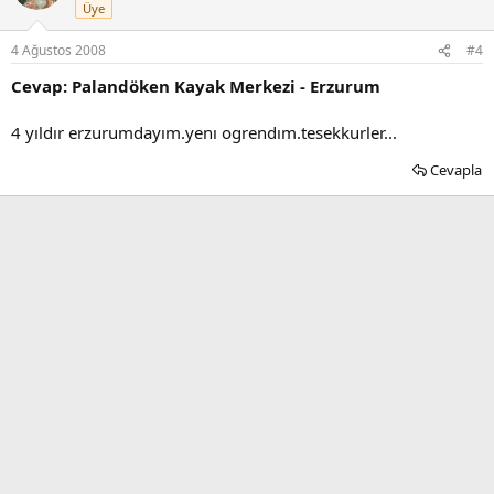
Üye
4 Ağustos 2008
#4
Cevap: Palandöken Kayak Merkezi - Erzurum
4 yıldır erzurumdayım.yenı ogrendım.tesekkurler...
Cevapla