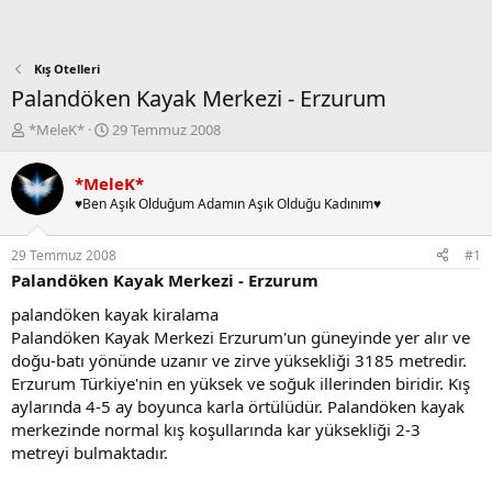
Kış Otelleri
Palandöken Kayak Merkezi - Erzurum
K
B
*MeleK*
29 Temmuz 2008
o
a
n
ş
*MeleK*
b
l
♥Ben Aşık Olduğum Adamın Aşık Olduğu Kadınım♥
u
a
y
n
u
g
29 Temmuz 2008
#1
b
ı
Palandöken Kayak Merkezi - Erzurum
a
ç
ş
t
palandöken kayak kiralama
l
a
Palandöken Kayak Merkezi Erzurum'un güneyinde yer alır ve
a
r
doğu-batı yönünde uzanır ve zirve yüksekliği 3185 metredir.
t
i
Erzurum Türkiye'nin en yüksek ve soğuk illerinden biridir. Kış
a
h
aylarında 4-5 ay boyunca karla örtülüdür. Palandöken kayak
n
i
merkezinde normal kış koşullarında kar yüksekliği 2-3
metreyi bulmaktadır.