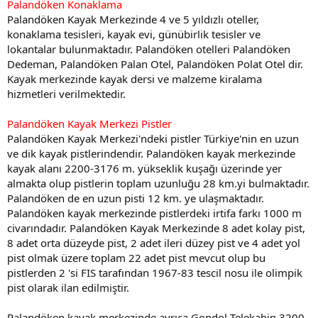
Palandöken Konaklama
Palandöken Kayak Merkezinde 4 ve 5 yıldızlı oteller,
konaklama tesisleri, kayak evi, günübirlik tesisler ve
lokantalar bulunmaktadır. Palandöken otelleri Palandöken
Dedeman, Palandöken Palan Otel, Palandöken Polat Otel dir.
Kayak merkezinde kayak dersi ve malzeme kiralama
hizmetleri verilmektedir.
Palandöken Kayak Merkezi Pistler
Palandöken Kayak Merkezi'ndeki pistler Türkiye'nin en uzun
ve dik kayak pistlerindendir. Palandöken kayak merkezinde
kayak alanı 2200-3176 m. yükseklik kuşağı üzerinde yer
almakta olup pistlerin toplam uzunluğu 28 km.yi bulmaktadır.
Palandöken de en uzun pisti 12 km. ye ulaşmaktadır.
Palandöken kayak merkezinde pistlerdeki irtifa farkı 1000 m
civarındadır. Palandöken Kayak Merkezinde 8 adet kolay pist,
8 adet orta düzeyde pist, 2 adet ileri düzey pist ve 4 adet yol
pist olmak üzere toplam 22 adet pist mevcut olup bu
pistlerden 2 'si FIS tarafından 1967-83 tescil nosu ile olimpik
pist olarak ilan edilmiştir.
Palandöken kayak merkezinde ayrıca Gondol Telekabin 3200