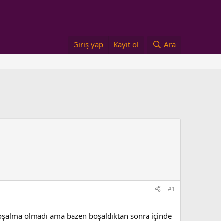
Giriş yap
Kayıt ol
Ara
#1
boşalma olmadı ama bazen boşaldıktan sonra içinde