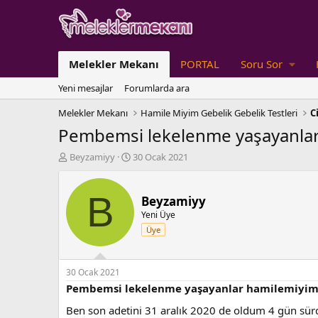
Melekler Mekanı
PORTAL
Soru Sor
Yeni mesajlar
Forumlarda ara
Melekler Mekanı
Hamile Miyim Gebelik Gebelik Testleri
C
Pembemsi lekelenme yaşayanla
K
B
Beyzamiyy
30 Ocak 2021
o
a
n
ş
b
l
B
Beyzamiyy
u
a
Yeni Üye
y
n
Üye
u
g
b
ı
a
ç
ş
t
30 Ocak 2021
l
a
Pembemsi lekelenme yaşayanlar hamilemiyi
a
r
Ben son adetini 31 aralık 2020 de oldum 4 gün sür
t
i