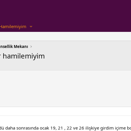
Hamilemiyim
insellik Mekanı
r hamilemiyim
m
dü daha sonrasında ocak 19, 21 , 22 ve 26 ilişkiye girdim içime 