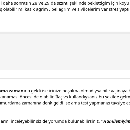
 daha sonrasın 28 ve 29 da sızıntı şeklinde beklettigim için koy
olabilir mi kasik agrim , bel agrım ve sivilcelerim var stres y
ama zamanı
na geldi ise içinize boşalma olmadıysa bile vajinaya 
aması öncesi de olabilir. İlaç vs kullandıysanız bu şekilde gelmi
 yumurtlama zamanına denk geldi ise ama test yapmanızı tavsiye 
ını inceleyebilir siz de yorumda bulunabilirsiniz.
''Hamilemiyim