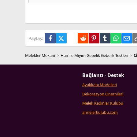
26
Times New Roman
Trebuchet MS
Verdana
Facebook
X (Twitter)
LinkedIn
Reddit
Pinterest
Tumblr
WhatsA
E-p
Paylaş:
Melekler Mekanı
Hamile Miyim Gebelik Gebelik Testleri
C
Bağlantı - Destek
Ayakkabı Modelleri
Dekorasyon Önernileri
Melek Kadınlar Kulübü
annelerkulubu.com