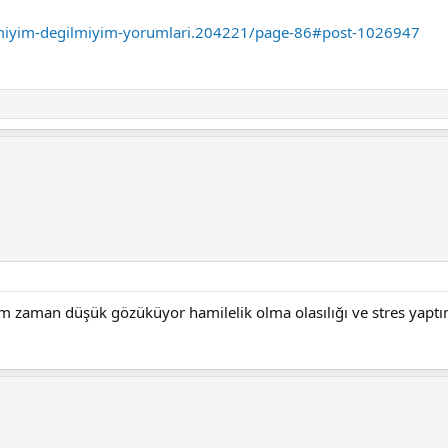
miyim-degilmiyim-yorumlari.204221/page-86#post-1026947
im zaman düşük gözüküyor hamilelik olma olasılığı ve stres yapt