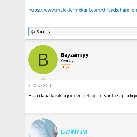
https://www.meleklermekani.com/threads/hamile
SadmiN
T
e
p
k
B
i
Beyzamiyy
l
Yeni Üye
e
Üye
r
:
30 Ocak 2021
Hala daha kasık ağrım ve bel ağrım var hesapladig
LaViNYaM