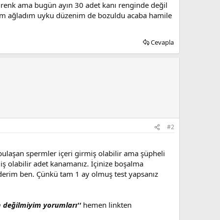
u renk ama bugün ayın 30 adet kanı renginde değil
aptım ağladım uyku düzenim de bozuldu acaba hamile
Cevapla
#2
bulaşan spermler içeri girmiş olabilir ama şüpheli
ş olabilir adet kanamanız. İçinize boşalma
ederim ben. Çünkü tam 1 ay olmuş test yapsanız
 değilmiyim yorumları''
hemen linkten