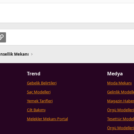
pp
osta
Link
insellik Mekanı
Trend
Medya
Gebelik Belirtileri
Moda Mekanı
Saç Modelleri
Gelinlik Modell
Yemek Tarifleri
Magazin Haber
Cilt Bakımı
Örgü Modeller
Melekler Mekanı Portal
Tesettür Model
Örgü Modeller