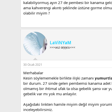
a
h
kalabiliyormuş ayın 27 de pembesi bir kanama geldi
n
i
ama kahverengi akıntı şeklinde üstüne gorme olmuş 
olabilir miyim ?
LaViNYaM
>>>ιкιz αηηєѕι<<<
30 Ocak 2021
Merhabalar
Kesin söylememekle birlikte ilişki zamanı
yumurtl
bir durum. 27 sinde gelen pembemsi kanama adet kan
olmamış bir ihtimal ufak ta olsa gebelik şansı var
gebelik var mı yok mu anlaşılır.
Aşağıdaki linkten hamile miyim değil miyim yorumlar
inceleyebilirsiniz.