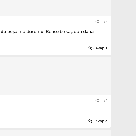
#4
ı oldu boşalma durumu. Bence birkaç gün daha
Cevapla
#5
Cevapla