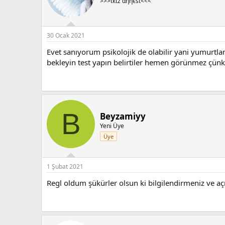
>>>ιкιz αηηєѕι<<<
30 Ocak 2021
Evet sanıyorum psikolojik de olabilir yani yumurt
bekleyin test yapın belirtiler hemen görünmez çünkü
B
Beyzamiyy
Yeni Üye
Üye
1 Şubat 2021
Regl oldum şükürler olsun ki bilgilendirmeniz ve aç