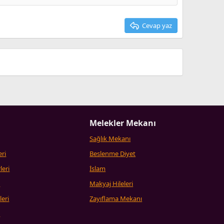
Cevap yaz
Melekler Mekanı
Sağlık Mekanı
eri
Beslenme Diyet
leri
İslam
i
Makyaj Hileleri
leri
Zayıflama Mekanı
i