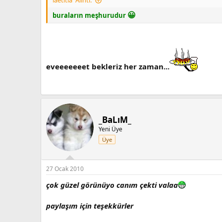
laetitia' Alıntı:
😀
buraların meşhurudur
eveeeeeeet bekleriz her zaman...
_BaLıM_
Yeni Üye
Üye
27 Ocak 2010
çok güzel görünüyo canım çekti valaa
paylaşım için teşekkürler