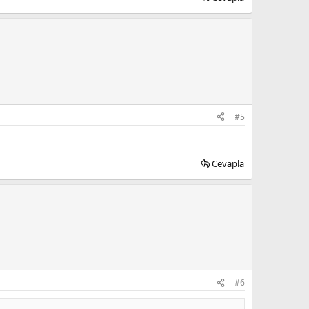
#5
Cevapla
#6