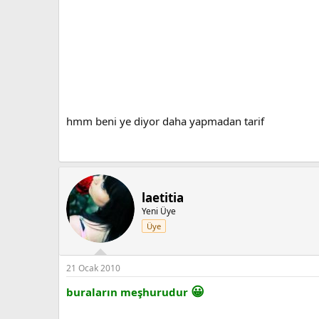
hmm beni ye diyor daha yapmadan tarif
laetitia
Yeni Üye
Üye
21 Ocak 2010
😀
buraların meşhurudur