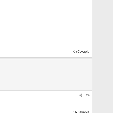
Cevapla
#4
Cevapla