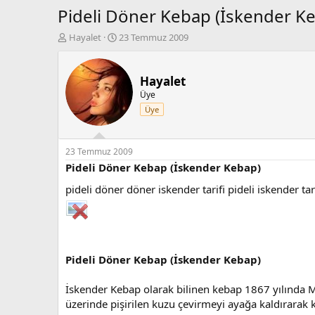
Pideli Döner Kebap (İskender K
K
B
Hayalet
23 Temmuz 2009
o
a
n
ş
b
l
Hayalet
u
a
Üye
y
n
Üye
u
g
b
ı
a
ç
ş
t
23 Temmuz 2009
l
a
Pideli Döner Kebap (İskender Kebap)
a
r
pideli döner döner iskender tarifi pideli iskender ta
t
i
a
h
n
i
Pideli Döner Kebap (İskender Kebap)
İskender Kebap olarak bilinen kebap 1867 yılında 
üzerinde pişirilen kuzu çevirmeyi ayağa kaldırarak 