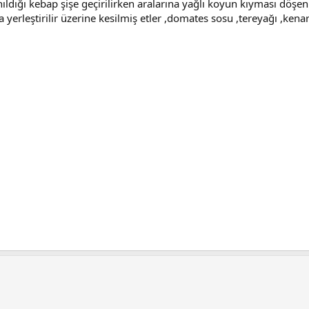
anıldığı kebap şişe geçirilirken aralarına yağlı koyun kıyması döşeni
ara yerleştirilir üzerine kesilmiş etler ,domates sosu ,tereyağı ,kena