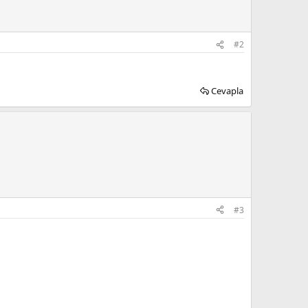
#2
Cevapla
#3