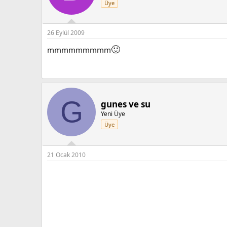
Üye
26 Eylül 2009
🙂
mmmmmmmmm
G
gunes ve su
Yeni Üye
Üye
21 Ocak 2010