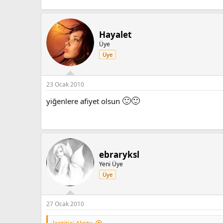
Hayalet
Üye
Üye
23 Ocak 2010
🙂
🙂
yiğenlere afiyet olsun
ebraryksl
Yeni Üye
Üye
27 Ocak 2010