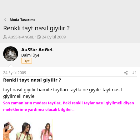
Moda Tasarımı
Renkli tayt nasıl giyilir ?
K
B
AuSSie-AnGeL
24 Eylül 2009
o
a
n
ş
AuSSie-AnGeL
b
l
Daimi Üye
u
a
Üye
y
n
u
g
24 Eylül 2009
#1
b
ı
Renkli tayt nasıl giyilir ?
a
ç
ş
t
tayt nasıl giyilir hamile taytları taytla ne giyilir tayt nasıl
l
a
giyilmeli neyle
a
r
Son zamanların modası taytlar.. Peki renkli taylar nasıl giyilmeli diyen
t
i
meleklerime yardımcı olacak bilgiler...
a
h
n
i