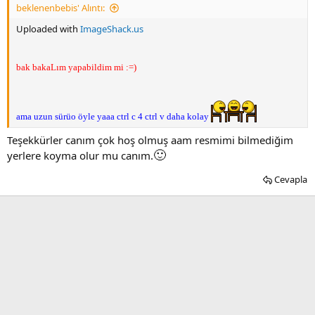
beklenenbebis' Alıntı:
Uploaded with
ImageShack.us
bak bakaLım yapabildim mi :=)
ama uzun sürüo öyle yaaa ctrl c 4 ctrl v daha kolay
Teşekkürler canım çok hoş olmuş aam resmimi bilmediğim
🙂
yerlere koyma olur mu canım.
Cevapla