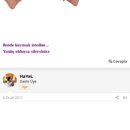
ßende koymak istedim...
Yanlış olduysa silersinizz
Cevapla
HaYaL
Daimi Üye
Üye
6 Ocak 2011
#3