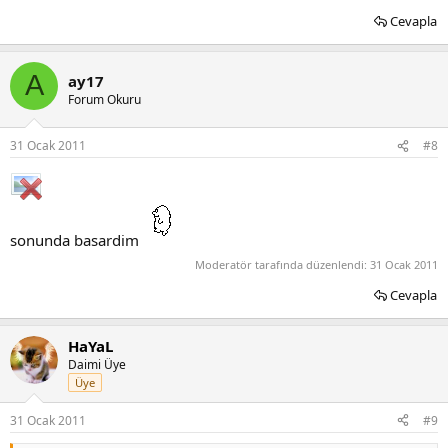
Cevapla
A
ay17
Forum Okuru
31 Ocak 2011
#8
sonunda basardim
Moderatör tarafında düzenlendi:
31 Ocak 2011
Cevapla
HaYaL
Daimi Üye
Üye
31 Ocak 2011
#9