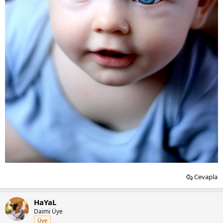
Cevapla
HaYaL
Daimi Üye
Üye