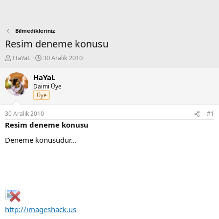
Bilmedikleriniz
Resim deneme konusu
K
B
HaYaL
30 Aralık 2010
o
a
n
ş
HaYaL
b
l
Daimi Üye
u
a
Üye
y
n
u
g
30 Aralık 2010
#1
b
ı
Resim deneme konusu
a
ç
ş
t
Deneme konusudur...
l
a
a
r
t
i
a
h
n
i
http://imageshack.us