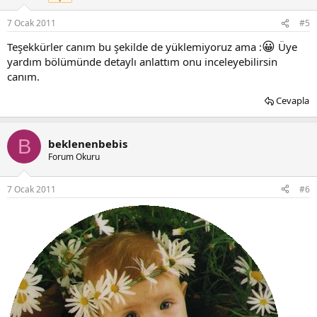
7 Ocak 2011
#5
😀
Teşekkürler canım bu şekilde de yüklemiyoruz ama :
Üye
yardım bölümünde detaylı anlattım onu inceleyebilirsin
canım.
Cevapla
B
beklenenbebis
Forum Okuru
7 Ocak 2011
#6