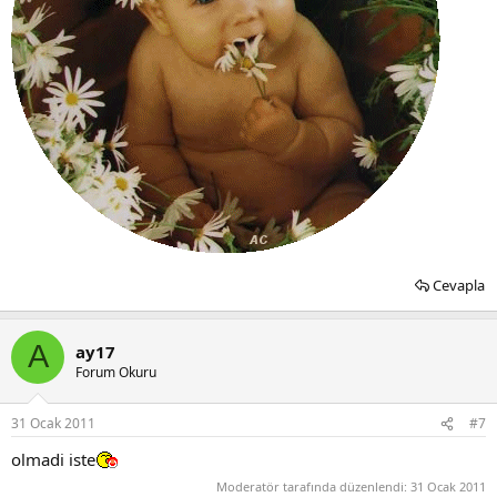
Cevapla
A
ay17
Forum Okuru
31 Ocak 2011
#7
olmadi iste
Moderatör tarafında düzenlendi:
31 Ocak 2011