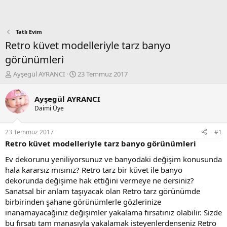
Tatlı Evim
Retro küvet modelleriyle tarz banyo
görünümleri
K
B
Ayşegül AYRANCI
23 Temmuz 2017
o
a
n
ş
Ayşegül AYRANCI
b
l
Daimi Üye
u
a
y
n
u
g
23 Temmuz 2017
#1
b
ı
Retro küvet modelleriyle tarz banyo görünümleri
a
ç
ş
t
Ev dekorunu yeniliyorsunuz ve banyodaki değişim konusunda
l
a
hala kararsız mısınız? Retro tarz bir küvet ile banyo
a
r
dekorunda değişime hak ettiğini vermeye ne dersiniz?
t
i
Sanatsal bir anlam taşıyacak olan Retro tarz görünümde
a
h
birbirinden şahane görünümlerle gözlerinize
n
i
inanamayacağınız değişimler yakalama fırsatınız olabilir. Sizde
bu fırsatı tam manasıyla yakalamak isteyenlerdenseniz Retro