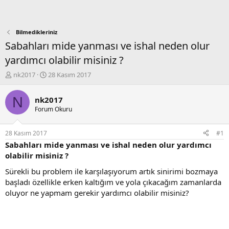
Bilmedikleriniz
Sabahları mide yanması ve ishal neden olur
yardımcı olabilir misiniz ?
K
B
nk2017
28 Kasım 2017
o
a
n
ş
N
nk2017
b
l
Forum Okuru
u
a
y
n
u
g
28 Kasım 2017
#1
b
ı
Sabahları mide yanması ve ishal neden olur yardımcı
a
ç
olabilir misiniz ?
ş
t
l
a
Sürekli bu problem ile karşılaşıyorum artık sinirimi bozmaya
a
r
başladı özellikle erken kaltığım ve yola çıkacağım zamanlarda
t
i
oluyor ne yapmam gerekir yardımcı olabilir misiniz?
a
h
n
i