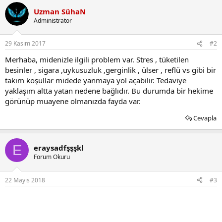
Uzman SühaN
Administrator
29 Kasım 2017
#2
Merhaba, midenizle ilgili problem var. Stres , tüketilen
besinler , sigara ,uykusuzluk ,gerginlik , ülser , reflü vs gibi bir
takım koşullar midede yanmaya yol açabilir. Tedaviye
yaklaşım altta yatan nedene bağlıdır. Bu durumda bir hekime
görünüp muayene olmanızda fayda var.
Cevapla
E
eraysadfşşşkl
Forum Okuru
22 Mayıs 2018
#3