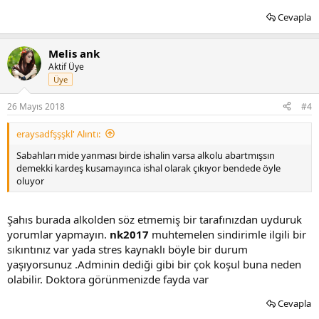
Cevapla
Melis ank
Aktif Üye
Üye
26 Mayıs 2018
#4
eraysadfşşşkl' Alıntı:
Sabahları mide yanması birde ishalin varsa alkolu abartmışsın
demekki kardeş kusamayınca ishal olarak çıkıyor bendede öyle
oluyor
Şahıs burada alkolden söz etmemiş bir tarafınızdan uyduruk
yorumlar yapmayın.
nk2017
muhtemelen sindirimle ilgili bir
sıkıntınız var yada stres kaynaklı böyle bir durum
yaşıyorsunuz .Adminin dediği gibi bir çok koşul buna neden
olabilir. Doktora görünmenizde fayda var
Cevapla