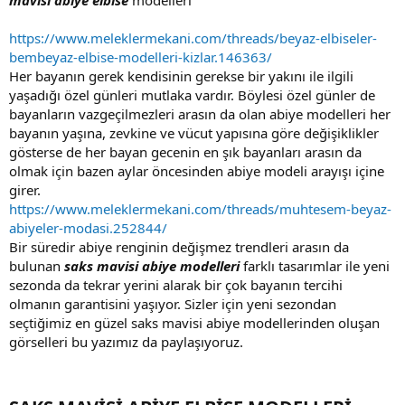
https://www.meleklermekani.com/threads/beyaz-elbiseler-
bembeyaz-elbise-modelleri-kizlar.146363/
Her bayanın gerek kendisinin gerekse bir yakını ile ilgili
yaşadığı özel günleri mutlaka vardır. Böylesi özel günler de
bayanların vazgeçilmezleri arasın da olan abiye modelleri her
bayanın yaşına, zevkine ve vücut yapısına göre değişiklikler
gösterse de her bayan gecenin en şık bayanları arasın da
olmak için bazen aylar öncesinden abiye modeli arayışı içine
girer.
https://www.meleklermekani.com/threads/muhtesem-beyaz-
abiyeler-modasi.252844/
Bir süredir abiye renginin değişmez trendleri arasın da
bulunan
s
aks
mavisi abiye modelleri
farklı tasarımlar ile yeni
sezonda da tekrar yerini alarak bir çok bayanın tercihi
olmanın garantisini yaşıyor. Sizler için yeni sezondan
seçtiğimiz en güzel saks mavisi abiye modellerinden oluşan
görselleri bu yazımız da paylaşıyoruz.