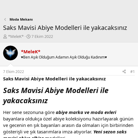
Moda Mekanı
Saks Mavisi Abiye Modelleri ile yakacaksınız
K
B
*MeleK*
7 Ekim 2022
o
a
n
ş
*MeleK*
b
l
♥Ben Aşık Olduğum Adamın Aşık Olduğu Kadınım♥
u
a
y
n
u
g
7 Ekim 2022
#1
b
ı
Saks Mavisi Abiye Modelleri ile yakacaksınız
a
ç
ş
t
Saks Mavisi Abiye Modelleri ile
l
a
a
r
yakacaksınız
t
i
a
h
Her sene sezonuna göre
abiye marka ve moda evleri
n
i
bayanlara oldukça özel abiye koleksiyonu hazırlayarak günün
ve gecenin en şık bayanları arasın da olmaları için birbirinden
gösterişli ve şık tasarımlara imza atıyorlar.
Yeni sezon saks
mavisi abiye elbise
modelleri