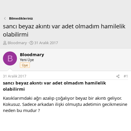
Bilmedikleriniz
sancı beyaz akıntı var adet olmadım hamilelik
olabilirmi
K
B
Bloodmary
31 Aralık 2017
o
a
n
ş
Bloodmary
B
b
l
Yeni Üye
u
a
Üye
y
n
u
g
31 Aralık 2017
#1
b
ı
sancı beyaz akıntı var adet olmadım hamilelik
a
ç
olabilirmi
ş
t
l
a
Kasıklarımdaki ağrı azalıp çoğalıyor beyaz bir akıntı geliyor.
a
r
Kokusuz. Sadece arkadan ilişki olmuştu adetimin gecikmesine
t
i
neden bu mudur ?
a
h
n
i