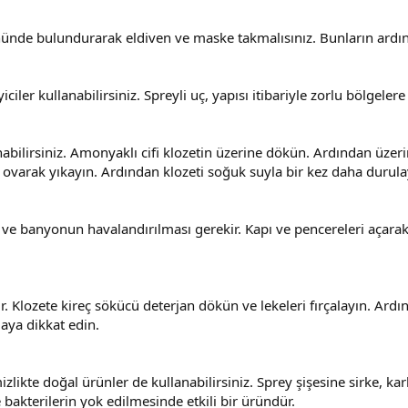
ünde bulundurarak eldiven ve maske takmalısınız. Bunların ardınd
iler kullanabilirsiniz. Spreyli uç, yapısı itibariyle zorlu bölgelere 
anabilirsiniz. Amonyaklı cifi klozetin üzerine dökün. Ardından üzer
a ovarak yıkayın. Ardından klozeti soğuk suyla bir kez daha durula
ı ve banyonun havalandırılması gerekir. Kapı ve pencereleri aç
ir. Klozete kireç sökücü deterjan dökün ve lekeleri fırçalayın. Ardın
aya dikkat edin.
ikte doğal ürünler de kullanabilirsiniz. Sprey şişesine sirke, ka
e bakterilerin yok edilmesinde etkili bir üründür.