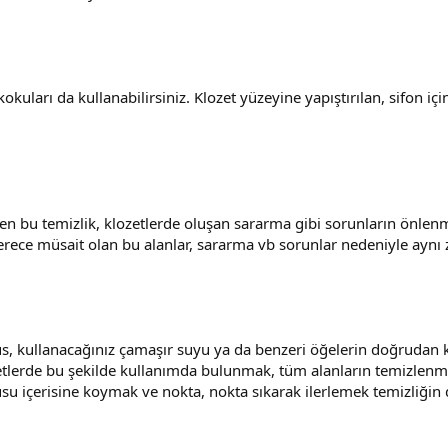
kuları da kullanabilirsiniz. Klozet yüzeyine yapıştırılan, sifon için
ilen bu temizlik, klozetlerde oluşan sararma gibi sorunların önle
rece müsait olan bu alanlar, sararma vb sorunlar nedeniyle aynı 
sus, kullanacağınız çamaşır suyu ya da benzeri öğelerin doğruda
lozetlerde bu şekilde kullanımda bulunmak, tüm alanların temizlenm
usu içerisine koymak ve nokta, nokta sıkarak ilerlemek temizliğin 