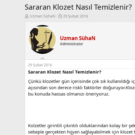
Sararan Klozet Nasıl Temizlenir?
K
B
Uzman SühaN
29 Şubat 2016
o
a
n
ş
b
l
u
a
Uzman SühaN
y
n
Administrator
u
g
b
ı
a
ç
ş
t
29 Şubat 2016
l
a
Sararan Klozet Nasıl Temizlenir?
a
r
Çünkü klozetler gün içerisinde çok sık kullanıldığı iç
t
i
a
h
açısından son derece riskli faktörler doğuruyor.Kloz
n
i
bu konuda hassas olmanızı öneriyoruz.
Kolzetler girintili çıkıntılı olduklarından kolay bir ş
sebeple gerçekten hijyen sağlayabilmek için klozet 