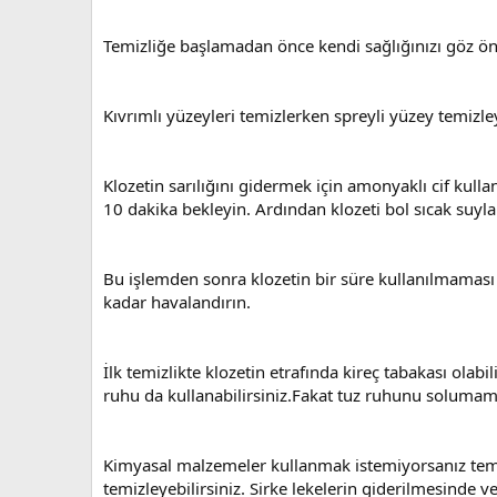
Temizliğe başlamadan önce kendi sağlığınızı göz ön
Kıvrımlı yüzeyleri temizlerken spreyli yüzey temizleyic
Klozetin sarılığını gidermek için amonyaklı cif kull
10 dakika bekleyin. Ardından klozeti bol sıcak suyl
Bu işlemden sonra klozetin bir süre kullanılmamas
kadar havalandırın.
İlk temizlikte klozetin etrafında kireç tabakası olabil
ruhu da kullanabilirsiniz.Fakat tuz ruhunu solumam
Kimyasal malzemeler kullanmak istemiyorsanız temizl
temizleyebilirsiniz. Sirke lekelerin giderilmesinde v