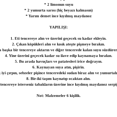
* 2 limonun suyu
* 2 yumurta sarısı (hiç beyazı kalmasın)
* Yarım demet ince kıyılmış maydanoz
YAPILIŞI:
1. Eti tencereye alın ve üzerini geçecek su kadar ekleyin.
2. Çıkan köpükleri alın ve kısık ateşte pişmeye bırakın.
a başka bir tencereye aktarın ve diğer tencerede kalan suyu süzdürere
4. Yine üzerini geçecek kadar su ilave edip kaynamaya bırakın.
5. Bu arada havuçları ve patatesleri irice doğrayın.
6. Kaynayan suya atın, pişirin.
iyi çırpın, sebzeler pişince tenceredeki sudan biraz alın ve yumurtalı
8. Bir-iki taşım kaynatıp ocaktan alın.
z tencereye isterseniz tabakların üzerine ince kıyılmış maydanoz serpip
Not: Malzemeler 6 kişilik.