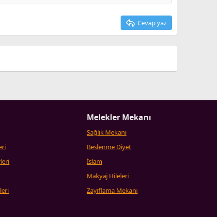
Cevap yaz
Melekler Mekanı
Sağlık Mekanı
eri
Beslenme Diyet
leri
İslam
i
Makyaj Hileleri
leri
Zayıflama Mekanı
i