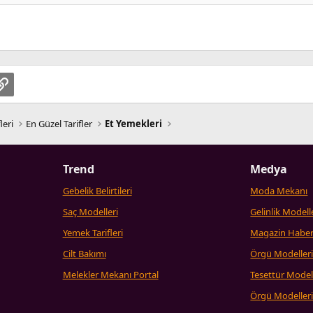
pp
osta
Link
leri
En Güzel Tarifler
Et Yemekleri
Trend
Medya
Gebelik Belirtileri
Moda Mekanı
Saç Modelleri
Gelinlik Modell
Yemek Tarifleri
Magazin Haber
Cilt Bakımı
Örgü Modeller
Melekler Mekanı Portal
Tesettür Model
Örgü Modeller