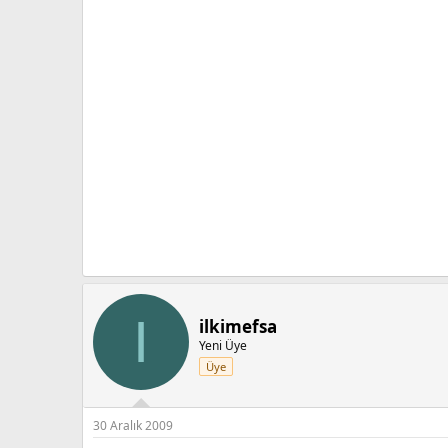
I
ilkimefsa
Yeni Üye
Üye
30 Aralık 2009