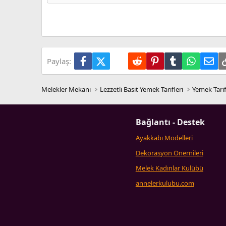
26
Times New Roman
Trebuchet MS
Verdana
Facebook
X (Twitter)
LinkedIn
Reddit
Pinterest
Tumblr
WhatsA
E-p
Paylaş:
Melekler Mekanı
Lezzetli Basit Yemek Tarifleri
Yemek Tarif
Bağlantı - Destek
Ayakkabı Modelleri
Dekorasyon Önernileri
Melek Kadınlar Kulübü
annelerkulubu.com