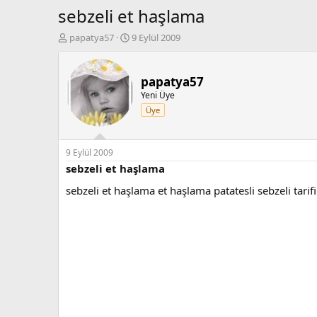
sebzeli et haşlama
K
B
papatya57
9 Eylül 2009
o
a
n
ş
b
l
papatya57
u
a
Yeni Üye
y
n
Üye
u
g
b
ı
a
ç
ş
t
9 Eylül 2009
l
a
sebzeli et haşlama
a
r
sebzeli et haşlama et haşlama patatesli sebzeli tarifi
t
i
a
h
n
i