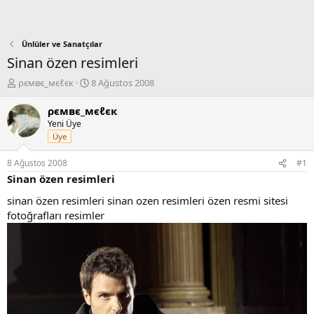
Ünlüler ve Sanatçılar
Sinan özen resimleri
K
B
ρємвє_мєℓєк
8 Ağustos 2008
o
a
n
ş
ρємвє_мєℓєк
b
l
Yeni Üye
u
a
Üye
y
n
u
g
8 Ağustos 2008
#1
b
ı
Sinan özen resimleri
a
ç
ş
t
sinan özen resimleri sinan ozen resimleri özen resmi sitesi
l
a
fotoğrafları resimler
a
r
t
i
a
h
n
i