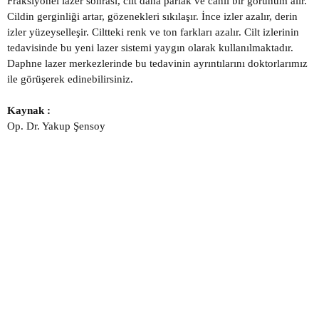
Fraksiyonel lazer sonrası, cilt daha parlak ve canlı bir görünüm alır.
Cildin gerginliği artar, gözenekleri sıkılaşır. İnce izler azalır, derin
izler yüzeyselleşir. Ciltteki renk ve ton farkları azalır. Cilt izlerinin
tedavisinde bu yeni lazer sistemi yaygın olarak kullanılmaktadır.
Daphne lazer merkezlerinde bu tedavinin ayrıntılarını doktorlarımız
ile görüşerek edinebilirsiniz.
Kaynak :
Op. Dr. Yakup Şensoy