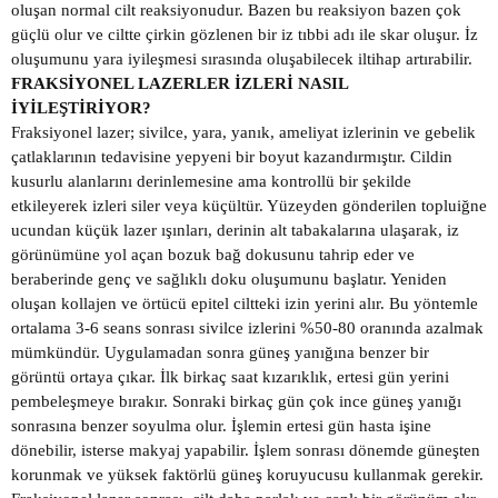
oluşan normal cilt reaksiyonudur. Bazen bu reaksiyon bazen çok
güçlü olur ve ciltte çirkin gözlenen bir iz tıbbi adı ile skar oluşur. İz
oluşumunu yara iyileşmesi sırasında oluşabilecek iltihap artırabilir.
FRAKSİYONEL LAZERLER İZLERİ NASIL
İYİLEŞTİRİYOR?
Fraksiyonel lazer; sivilce, yara, yanık, ameliyat izlerinin ve gebelik
çatlaklarının tedavisine yepyeni bir boyut kazandırmıştır. Cildin
kusurlu alanlarını derinlemesine ama kontrollü bir şekilde
etkileyerek izleri siler veya küçültür. Yüzeyden gönderilen topluiğne
ucundan küçük lazer ışınları, derinin alt tabakalarına ulaşarak, iz
görünümüne yol açan bozuk bağ dokusunu tahrip eder ve
beraberinde genç ve sağlıklı doku oluşumunu başlatır. Yeniden
oluşan kollajen ve örtücü epitel ciltteki izin yerini alır. Bu yöntemle
ortalama 3-6 seans sonrası sivilce izlerini %50-80 oranında azalmak
mümkündür. Uygulamadan sonra güneş yanığına benzer bir
görüntü ortaya çıkar. İlk birkaç saat kızarıklık, ertesi gün yerini
pembeleşmeye bırakır. Sonraki birkaç gün çok ince güneş yanığı
sonrasına benzer soyulma olur. İşlemin ertesi gün hasta işine
dönebilir, isterse makyaj yapabilir. İşlem sonrası dönemde güneşten
korunmak ve yüksek faktörlü güneş koruyucusu kullanmak gerekir.