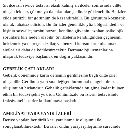
Sivilce izi; sivilce tedavisi eksik kalmış sivilceler sonrasında ciltte
oluşan lekeler, çökme ya da çıkıntılar şeklinde gözlenebilir. Bu izler
cilde pürüzlü bir görünüm de kazandırabilir. Bu görünüm kozmetik
olarak rahatsız edicidir. Bu tür izler genellikle yüz bölgesindedir ve
kişinin sosyalleşmesini bozan, kendine güvenini azaltan psikolojik
sorunlara bile neden olabilir. Sivilcelerin kendiliğinden geçmesini
beklemek ya da reçetesiz ilaç ve benzeri karışımları kullanmak
sivilceleri daha da kötüleştirecektir. Dermatoloji uzmanlarına
ulaşarak tedaviye başlamak en doğru yaklaşımdır.
GEBELİK ÇATLAKLARI
Gebelik döneminde karın derisinin gerilmesine bağlı ciltte izler
oluşabilir. Gerilimin yanı sıra değişen hormonal dengelerde iz
oluşumunu hızlandırır. Gebelik çatlaklarında bu güne kadar bilinen
etkin bir tedavi şekli yok idi. Günümüzde bu izlerin tedavisinde
fraksiyonel lazerler kullanılmaya başladı.
AMELİYAT YARA YANIK İZLERİ
Deriye yapılan her türlü kesi yaralanma iz oluşumu ile
sonuçlanabilmektedir. Bu izler cildin yarayı iyileştirme sürecinde