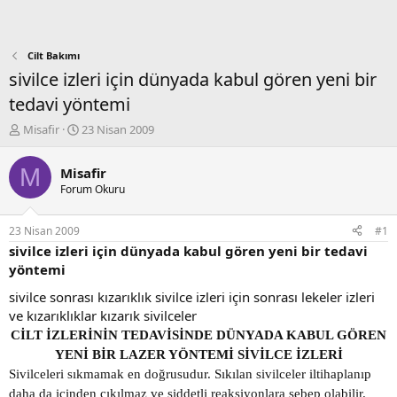
Cilt Bakımı
sivilce izleri için dünyada kabul gören yeni bir
tedavi yöntemi
K
B
Misafir
23 Nisan 2009
o
a
n
ş
M
Misafir
b
l
Forum Okuru
u
a
y
n
u
g
23 Nisan 2009
#1
b
ı
sivilce izleri için dünyada kabul gören yeni bir tedavi
a
ç
yöntemi
ş
t
l
a
sivilce sonrası kızarıklık sivilce izleri için sonrası lekeler izleri
a
r
ve kızarıklıklar kızarık sivilceler
t
i
CİLT İZLERİNİN TEDAVİSİNDE DÜNYADA KABUL GÖREN
a
h
n
i
YENİ BİR LAZER YÖNTEMİ SİVİLCE İZLERİ
Sivilceleri sıkmamak en doğrusudur. Sıkılan sivilceler iltihaplanıp
daha da içinden çıkılmaz ve şiddetli reaksiyonlara sebep olabilir.