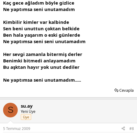
Kaç gece ağladım böyle gizlice
Ne yaptımsa seni unutamadım
Kimbilir kimler var kalbinde
Sen beni unuttun çoktan belkide
Ben hala yaşarım o eski günlerde
Ne yaptımsa seni seni unutamadım
Her sevgi zamanla bitermiş derler
Benimki bitmedi anlayamadım
Bu aşktan hayır yok unut dediler
Ne yaptımsa seni unutamadım.....
Cevapla
su.ay
S
Yeni Üye
Üye
5 Temmuz 2009
#8