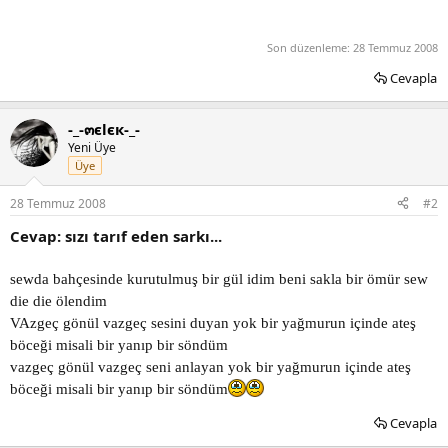
Son düzenleme:
28 Temmuz 2008
Cevapla
-_-๓єlєк-_-
Yeni Üye
Üye
28 Temmuz 2008
#2
Cevap: sızı tarıf eden sarkı...
sewda bahçesinde kurutulmuş bir gül idim beni sakla bir ömür sew
die die ölendim
VAzgeç gönül vazgeç sesini duyan yok bir yağmurun içinde ateş
böceği misali bir yanıp bir söndüm
vazgeç gönül vazgeç seni anlayan yok bir yağmurun içinde ateş
böceği misali bir yanıp bir söndüm
Cevapla