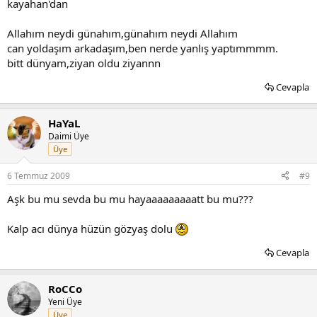
kayahan'dan
Allahım neydi günahım,günahım neydi Allahım
can yoldaşım arkadaşım,ben nerde yanlış yaptımmmm.
bitt dünyam,ziyan oldu ziyannn
Cevapla
HaYaL
Daimi Üye
Üye
6 Temmuz 2009
#9
Aşk bu mu sevda bu mu hayaaaaaaaaatt bu mu???
Kalp acı dünya hüzün gözyaş dolu
Cevapla
RoCCo
Yeni Üye
Üye