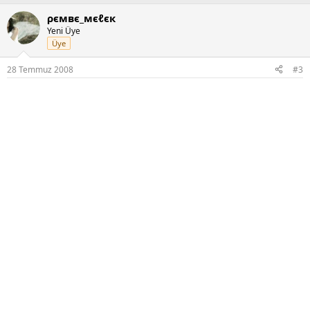
ρємвє_мєℓєк
Yeni Üye
Üye
28 Temmuz 2008
#3