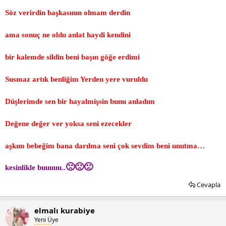
Söz verirdin başkasının olmam derdin
ama sonuç ne oldu anlat haydi kendini
bir kalemde sildin beni başın göğe erdimi
Susmaz artık benliğim Yerden yere vuruldu
Düşlerimde sen bir hayalmişsin bunu anladım
Değene değer ver yoksa seni ezecekler
aşkım bebeğim bana darılma seni çok sevdim beni unutma…
🙁
🙁
🙁
kesinlikle buuuuu..
Cevapla
elmalı kurabiye
Yeni Üye