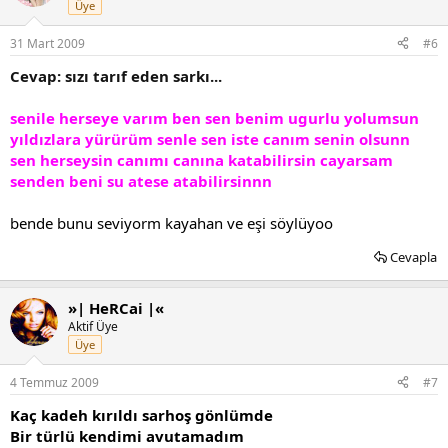
Üye
31 Mart 2009
#6
Cevap: sızı tarıf eden sarkı...
senile herseye varım ben sen benim ugurlu yolumsun
yıldızlara yürürüm senle sen iste canım senin olsunn
sen herseysin canımı canına katabilirsin cayarsam
senden beni su atese atabilirsinnn
bende bunu seviyorm kayahan ve eşi söylüyoo
Cevapla
»| HeRCai |«
Aktif Üye
Üye
4 Temmuz 2009
#7
Kaç kadeh kırıldı sarhoş gönlümde
Bir türlü kendimi avutamadım