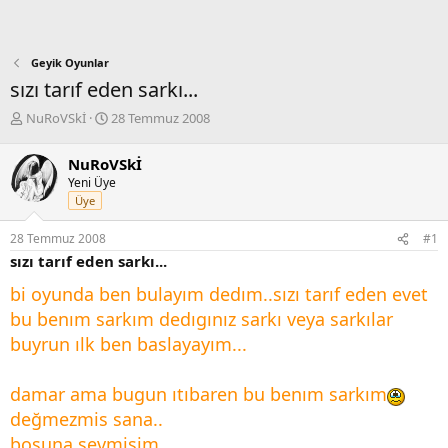
Geyik Oyunlar
sızı tarıf eden sarkı...
K
B
NuRoVSkİ
28 Temmuz 2008
o
a
n
ş
NuRoVSkİ
b
l
Yeni Üye
u
a
Üye
y
n
u
g
28 Temmuz 2008
#1
b
ı
sızı tarıf eden sarkı...
a
ç
ş
t
bi oyunda ben bulayım dedım..sızı tarıf eden evet
l
a
a
r
bu benım sarkım dedıgınız sarkı veya sarkılar
t
i
buyrun ılk ben baslayayım...
a
h
n
i
damar ama bugun ıtıbaren bu benım sarkım
değmezmis sana..
boşuna sevmişim