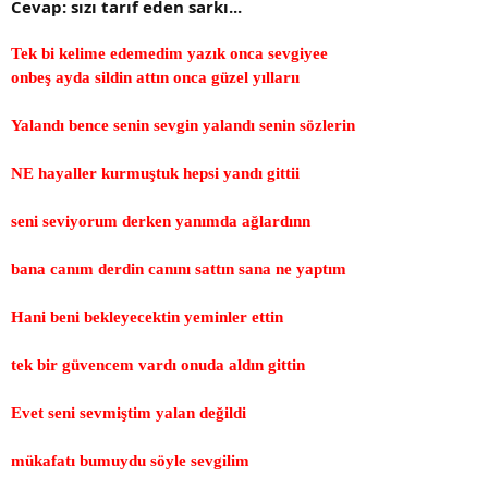
Cevap: sızı tarıf eden sarkı...
Tek bi kelime edemedim yazık onca sevgiyee
onbeş ayda sildin attın onca güzel yıllarıı
Yalandı bence senin sevgin yalandı senin sözlerin
NE hayaller kurmuştuk hepsi yandı gittii
seni seviyorum derken yanımda ağlardınn
bana canım derdin canını sattın sana ne yaptım
Hani beni bekleyecektin yeminler ettin
tek bir güvencem vardı onuda aldın gittin
Evet seni sevmiştim yalan değildi
mükafatı bumuydu söyle sevgilim