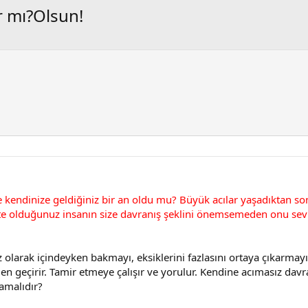
r mı?Olsun!
ve kendinize geldiğiniz bir an oldu mu? Büyük acılar yaşadıktan 
kte olduğunuz insanın size davranış şeklini önemsemeden onu sev
göz olarak içindeyken bakmayı, eksiklerini fazlasını ortaya çıkarm
 geçirir. Tamir etmeye çalışır ve yorulur. Kendine acımasız davra
amalıdır?