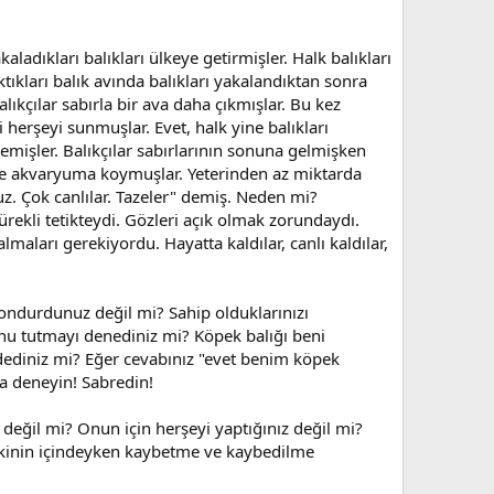
adıkları balıkları ülkeye getirmişler. Halk balıkları
tıkları balık avında balıkları yakalandıktan sonra
ıkçılar sabırla bir ava daha çıkmışlar. Bu kez
 herşeyi sunmuşlar. Evet, halk yine balıkları
emişler. Balıkçılar sabırlarının sonuna gelmişken
 yine akvaryuma koymuşlar. Yeterinden az miktarda
uz. Çok canlılar. Tazeler" demiş. Neden mi?
ürekli tetikteydi. Gözleri açık olmak zorundaydı.
aları gerekiyordu. Hayatta kaldılar, canlı kaldılar,
ondurdunuz değil mi? Sahip olduklarınızı
nu tutmayı denediniz mi? Köpek balığı beni
dediniz mi? Eğer cevabınız "evet benim köpek
ma deneyin! Sabredin!
 değil mi? Onun için herşeyi yaptığınız değil mi?
lişkinin içindeyken kaybetme ve kaybedilme