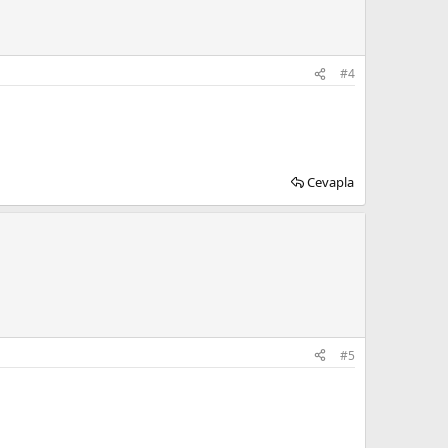
#4
Cevapla
#5