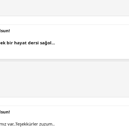
lsun!
k bir hayat dersi sağol...
lsun!
mız var..Teşekkürler zuzum..