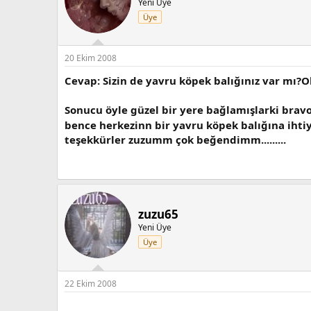
Yeni Üye
Üye
20 Ekim 2008
Cevap: Sizin de yavru köpek balığınız var mı?O
Sonucu öyle güzel bir yere bağlamışlarki bra
bence herkezinn bir yavru köpek balığına ihti
teşekkürler zuzumm çok beğendimm.........
zuzu65
Yeni Üye
Üye
22 Ekim 2008