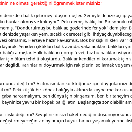
cesinin ne olması gerektiğini öğrenmek ister misiniz?
n denizden balık getirmeyi düşünmüşler. Gemiyle denize açılıp yakal
kü bunlar ölmüş ve kokuyor". Peki demiş balıkçılar. Bir sonraki çık
memiş. "Dondurulmuş bu balıklar, gözlerinde fer yok" demişler. Bal
a denizde yaşarken yem, sıcaklık derecesi gibi ihtiyaç duyabileceği
esi olmamış. Herşeye hazır kavuşmuş. Boş bir şişkinlikleri var" d
arlayarak. Yeniden çıktıkları balık avında; yakaladıkları balıkları
lığı atmışlar. Halk balıkları görüp "evet, biz bu balıkları istiyor
r için ölüm tehditi oluşturdu. Balıklar kendilerini korumak için s
değildi. Karınlarını doyurmak için rakiplerini sollamak ve yem alm
ürdünüz değil mi? Acıtmasından korktuğunuz için duygularınızı d
il mi? Peki küçük bir köpek balığıyla aklınızda kaybetme korkusu
 çaba harcamalıyım, ben dünya için bir şansım, ben bir taneyim 
 beyninize yavru bir köpek balığı atın. Başlangıçta zor olabilir a
bir ilişki değil mi? Sevgilinizin sizi haketmediğini düşünüyorsunuz
 değiştirmeyeceğiniz olaylar için büyük bir acı yaşamak yerine i