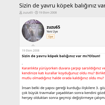
Sizin de yavru köpek balığınız va
K
B
zuzu65
19 Ekim 2008
o
a
n
ş
b
l
zuzu65
u
a
Yeni Üye
y
n
Üye
u
g
b
ı
a
ç
ş
t
19 Ekim 2008
l
a
Sizin de yavru köpek balığınız var mı?Olsun!
a
r
.
t
i
a
h
Karanlıkta yürüyorken duvara çarpıp sarsıldığınız 
n
i
kendinize katı kurallar koyduğunuz oldu mu? Birli
mutlu olmadığınız halde orada kaldığınız oldu mu?
İnsan belki de yapısı gereği kurduğu ilişkilere 3. 
çok büyük travmalar yaşadıktan sonra kendini gözden
herşey olduktan sonra geçmişi değiştirmeye çalışm