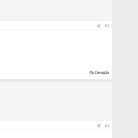
#2
Cevapla
#3