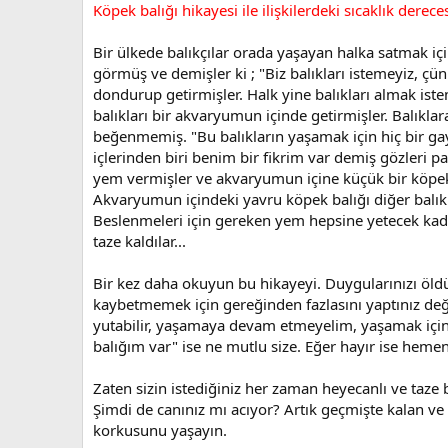
Köpek balığı hikayesi ile ilişkilerdeki sıcaklık dere
Bir ülkede balıkçılar orada yaşayan halka satmak içi
görmüş ve demişler ki ; "Biz balıkları istemeyiz, çün
dondurup getirmişler. Halk yine balıkları almak iste
balıkları bir akvaryumun içinde getirmişler. Balıklar
beğenmemiş. "Bu balıkların yaşamak için hiç bir gay
içlerinden biri benim bir fikrim var demiş gözleri p
yem vermişler ve akvaryumun içine küçük bir köpek ba
Akvaryumun içindeki yavru köpek balığı diğer balıkla
Beslenmeleri için gereken yem hepsine yetecek kadar 
taze kaldılar...
Bir kez daha okuyun bu hikayeyi. Duygularınızı öld
kaybetmemek için gereğinden fazlasını yaptınız değ
yutabilir, yaşamaya devam etmeyelim, yaşamak için
balığım var" ise ne mutlu size. Eğer hayır ise hemen
Zaten sizin istediğiniz her zaman heyecanlı ve taze 
Şimdi de canınız mı acıyor? Artık geçmişte kalan ve
korkusunu yaşayın.