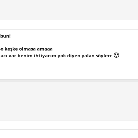
lsun!
voo keşke olmasa amaaa
🙂
yacı var benim ihtiyacım yok diyen yalan söylerr