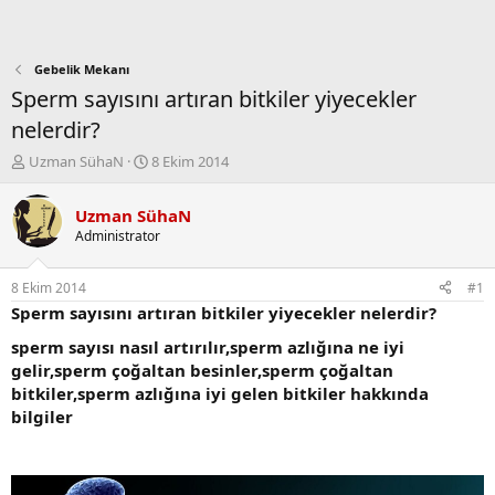
Gebelik Mekanı
Sperm sayısını artıran bitkiler yiyecekler
nelerdir?
K
B
Uzman SühaN
8 Ekim 2014
o
a
n
ş
Uzman SühaN
b
l
Administrator
u
a
y
n
u
g
8 Ekim 2014
#1
b
ı
Sperm sayısını artıran bitkiler yiyecekler nelerdir?
a
ç
ş
t
sperm sayısı nasıl artırılır,sperm azlığına ne iyi
l
a
gelir,sperm çoğaltan besinler,sperm çoğaltan
a
r
bitkiler,sperm azlığına iyi gelen bitkiler hakkında
t
i
bilgiler
a
h
n
i