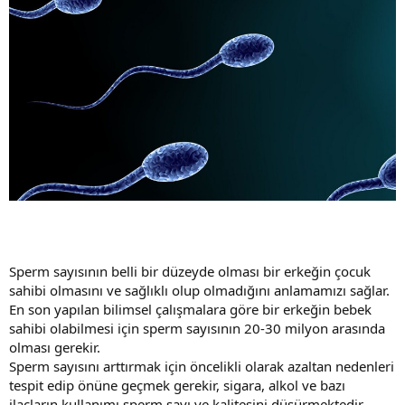
Sperm sayısının belli bir düzeyde olması bir erkeğin çocuk
sahibi olmasını ve sağlıklı olup olmadığını anlamamızı sağlar.
En son yapılan bilimsel çalışmalara göre bir erkeğin bebek
sahibi olabilmesi için sperm sayısının 20-30 milyon arasında
olması gerekir.
Sperm sayısını arttırmak için öncelikli olarak azaltan nedenleri
tespit edip önüne geçmek gerekir, sigara, alkol ve bazı
ilaçların kullanımı sperm sayı ve kalitesini düşürmektedir.