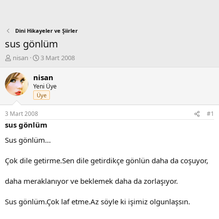
Dini Hikayeler ve Şiirler
sus gönlüm
K
B
nisan
3 Mart 2008
o
a
n
ş
nisan
b
l
Yeni Üye
u
a
Üye
y
n
u
g
3 Mart 2008
#1
b
ı
sus gönlüm
a
ç
ş
t
Sus gönlüm...
l
a
a
r
Çok dile getirme.Sen dile getirdikçe gönlün daha da coşuyor,
t
i
a
h
daha meraklanıyor ve beklemek daha da zorlaşıyor.
n
i
Sus gönlüm.Çok laf etme.Az söyle ki işimiz olgunlaşsın.