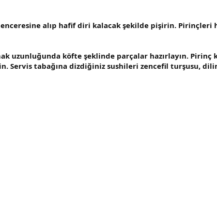
tenceresine alıp hafif diri kalacak şekilde pişirin. Pirinçler
mak uzunluğunda köfte şeklinde parçalar hazırlayın. Pirinç 
in. Servis tabağına dizdiğiniz sushileri zencefil turşusu, di