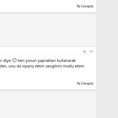
Cevapla
#2
🙂
or diye
ben yosun yaprakları kullanarak
dden, onu da sipariş ettim sevgilimi mutlu ettim
Cevapla