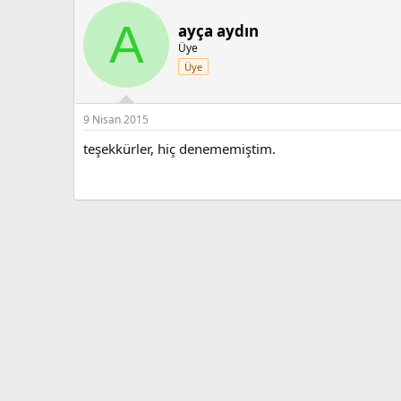
A
ayça aydın
Üye
Üye
9 Nisan 2015
teşekkürler, hiç denememiştim.