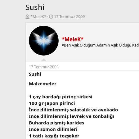
Sushi
K
B
*MeleK*
17 Temmuz 2009
o
a
n
ş
b
l
u
a
*MeleK*
y
n
♥Ben Aşık Olduğum Adamın Aşık Olduğu Kad
u
g
b
ı
a
ç
ş
t
17 Temmuz 2009
l
a
Sushi
a
r
Malzemeler
t
i
a
h
n
i
1 çay bardağı pirinç sirkesi
100 gr Japon pirinci
İnce dilimlenmiş salatalık ve avokado
İnce dilimlenmiş levrek ve tonbalığı
Buharda pişmiş karides
İnce somon dilimleri
1 tatlı kaşığı tozşeker