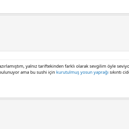
ırlamıştım, yalnız tariftekinden farklı olarak sevgilim öyle seviy
i bulunuyor ama bu sushi için
kurutulmuş yosun yaprağı
sıkıntı ci