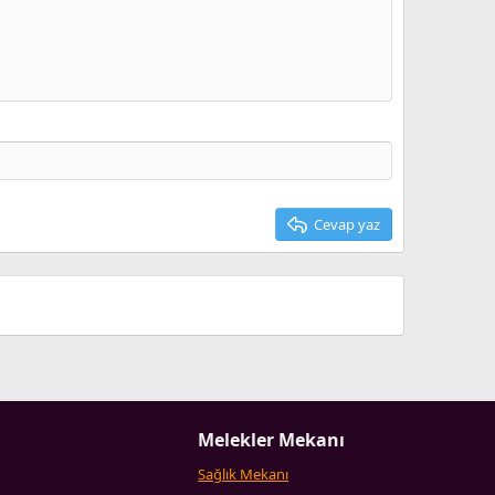
Taslağı sil
Cevap yaz
Melekler Mekanı
Sağlık Mekanı