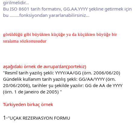
girilmelidir...
Bu ISO 8601 tarih formatını, GG.AA.YYYY şekline getirmek için
bu ........fonksiyondan yararlanabilirsiniz...
görüldüğü gibi büyükten küçüğe ya da küçükten büyüğe bir
sıralama sözkonusudur
aşağıdaki örnek de avrupa'dan(portekiz)
"Resmî tarih yazılış şekli: YYYY/AA/GG (örn. 2006/06/20)
Gündelik kullanım tarih yazılış şekli: GG/AA/YYYY (örn.
20/06/2006), tarihler şu şekilde yazılır: GG de AA de YYYY
(örn. 1 de Janeiro de 2005) "
Türkiyeden birkaç örnek
1-
"UÇAK REZERVASYON FORMU​