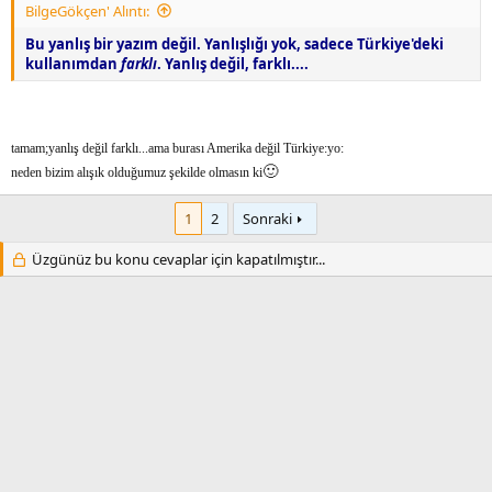
BilgeGökçen' Alıntı:
Bu yanlış bir yazım değil. Yanlışlığı yok, sadece Türkiye'deki
kullanımdan
farklı
. Yanlış değil, farklı....
tamam;yanlış değil farklı...ama burası Amerika değil Türkiye:yo:
🙂
neden bizim alışık olduğumuz şekilde olmasın ki
1
2
Sonraki
Üzgünüz bu konu cevaplar için kapatılmıştır...