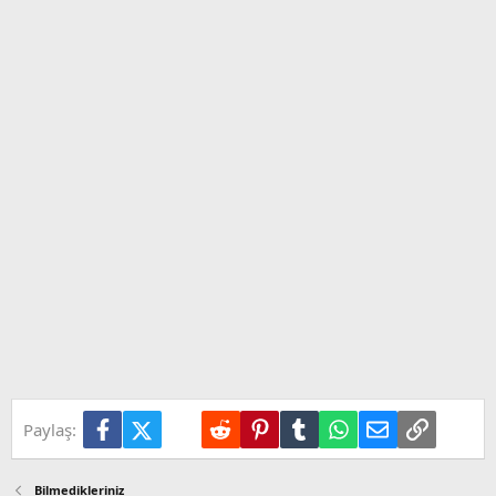
Facebook
X (Twitter)
LinkedIn
Reddit
Pinterest
Tumblr
WhatsApp
E-posta
Link
Paylaş:
Bilmedikleriniz