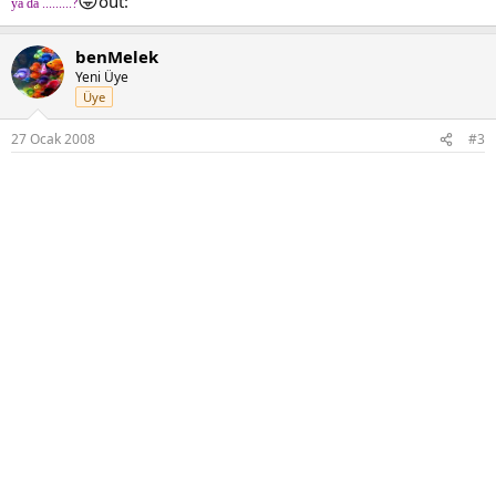
😛
out:
ya da .........?
benMelek
Yeni Üye
Üye
27 Ocak 2008
#3