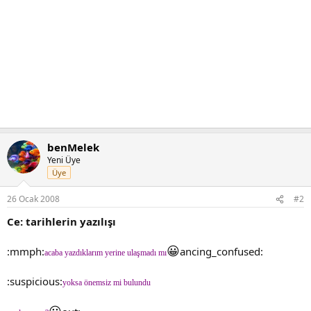
benMelek
Yeni Üye
Üye
26 Ocak 2008
#2
Ce: tarihlerin yazılışı
😀
:mmph:
ancing_confused:
acaba yazdıklarım yerine ulaşmadı mı
:suspicious:
yoksa önemsiz mi bulundu