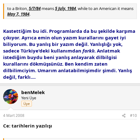
to a Briton,
5/7/84
means
5 July, 1984
, while to an American it means
May 7, 1984
.
Kastettiğim bu idi. Programlarda da bu şekilde karşıma
çıkıyor. Ayrıca emin olun yazım kurallarını gayet iyi
biliyorum. Bu yanlış bir yazım değil. Yanlışlığı yok,
sadece Türkiye'deki kullanımdan
farklı
. Anlatmak
istediğim buydu beni yanlış anlayarak dilbilgisi
kurallarını dökmüşsünüz. Ben kendim zaten
dilbilimciyim. Umarım anlatabilmişimdir şimdi. Yanlış
değil, farklı....
benMelek
Yeni Üye
Üye
4 Mart 2008
#10
Ce: tarihlerin yazılışı