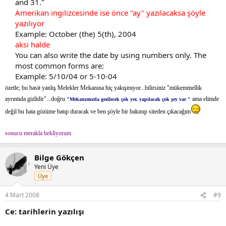
and 31."​
Amerikan ingilizcesinde ise önce "ay" yazılacaksa şöyle
yazılıyor
Example: October (the) 5(th), 2004​
aksi halde
You can also write the date by using numbers only. The
most common forms are:​
Example: 5/10/04 or 5-10-04​
özetle; bu basit yanlış Melekler Mekanına hiç yakışmıyor...bilirsiniz "mükemmellik
ayrıntıda gizlidir"...doğru
ama elimde
"Mekanımızda gezilecek çok yer, yapılacak çok şey var "
değil bu hata gözüme batıp duracak ve ben şöyle bir bakınıp siteden çıkacağım
sonucu merakla bekliyorum
Bilge Gökçen
Yeni Üye
Üye
4 Mart 2008
#9
Ce: tarihlerin yazılışı