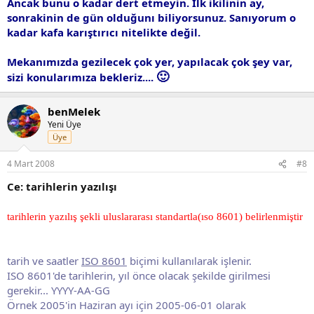
Ancak bunu o kadar dert etmeyin. İlk ikilinin ay,
sonrakinin de gün olduğunı biliyorsunuz. Sanıyorum o
kadar kafa karıştırıcı nitelikte değil.
Mekanımızda gezilecek çok yer, yapılacak çok şey var,
🙂
sizi konularımıza bekleriz....
benMelek
Yeni Üye
Üye
4 Mart 2008
#8
Ce: tarihlerin yazılışı
tarihlerin yazılış şekli uluslararası standartla(ıso 8601) belirlenmiştir
tarih ve saatler
ISO 8601
biçimi kullanılarak işlenir.
ISO 8601'de tarihlerin, yıl önce olacak şekilde girilmesi
gerekir... YYYY-AA-GG
Örnek 2005'in Haziran ayı için 2005-06-01 olarak