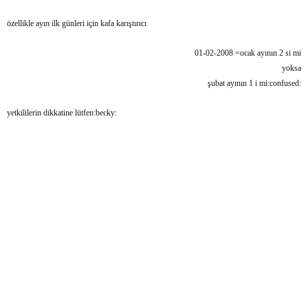
özellikle ayın ilk günleri için kafa karıştırıcı
01-02-2008 =ocak ayının 2 si mi
yoksa
şubat ayının 1 i mi:confused:
yetkililerin dikkatine lütfen:becky: