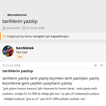
Bilmedikleriniz
tarihlerin yazılışı
K
B
benMelek
25 Ocak 2008
o
a
n
Üzgünüz bu konu cevaplar için kapatılmıştır...
ş
b
l
u
a
benMelek
y
n
Yeni Üye
u
g
Üye
b
ı
a
ç
25 Ocak 2008
#1
ş
t
l
a
tarihlerin yazılışı
a
r
tarihlerin yazılışı tarih yazılış biçimleri tarih yazılışları yazılış
t
i
biçimlerine göre çeşitleri yüzyılların yazılışı
a
h
n
i
"gelir gelmez herşeye karışıyor"gibi olmazsam bir önerim olacak...sitede günün tarihi
yazılırken ,örneğin 01-24-2008 de olduğu gibi önce "ay-gün-yıl"sıralamasıyla yazılıyor
...bildiğim kadarıyla "gün-ay-yıl" yani 24-01-2008 şeklinde yazılmalı :sad: