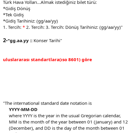
Türk Hava Yolları...Almak istediğiniz bilet türü:
*Gidiş Dönüş
*Tek Gidiş
*Gidiş Tarihiniz: (gg/aa/yy)
1. Tercih:
*
2. Tercih: 3. Tercih: Dönüş Tarihiniz: (gg/aa/yy)"​
2-
"gg.aa.yy ::
Konser Tarihi"​
uluslararası standartlara(ıso 8601) göre
"The international standard date notation is
YYYY-MM-DD
where YYYY is the year in the usual Gregorian calendar,
MM is the month of the year between 01 (January) and 12
(December), and DD is the day of the month between 01