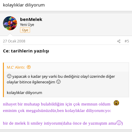
kolaylıklar diliyorum
benMelek
Yeni Üye
Üye
27 Ocak 2008
#5
Ce: tarihlerin yazılışı
M.C' Alıntı:
🙂
yapacak o kadar şey varki bu dediğiniz olayl üzerinde diğer
🙂
olaylar bitince ilgileneceğim
kolaylıklar diliyorum
nihayet bir muhatap bulabildiğim için çok memnun oldum
eminim çok meşgulsünüzdür,ben kolaylıklar diliyorum:yo:
🙂
bir de melek li smiley istiyorum(daha önce de yazmıştım ama
)